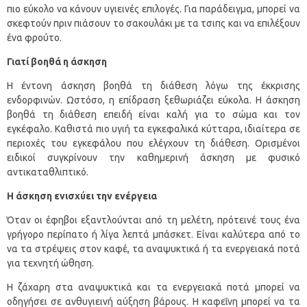
πιο εύκολο να κάνουν υγιεινές επιλογές. Για παράδειγμα, μπορεί να
σκεφτούν πριν πιάσουν το σακουλάκι με τα τσιπς και να επιλέξουν
ένα φρούτο.
Γιατί βοηθά η άσκηση
Η έντονη άσκηση βοηθά τη διάθεση λόγω της έκκρισης
ενδορφινών. Ωστόσο, η επίδραση ξεθωριάζει εύκολα. Η άσκηση
βοηθά τη διάθεση επειδή είναι καλή για το σώμα και τον
εγκέφαλο. Καθιστά πιο υγιή τα εγκεφαλικά κύτταρα, ιδιαίτερα σε
περιοχές του εγκεφάλου που ελέγχουν τη διάθεση. Ορισμένοι
ειδικοί συγκρίνουν την καθημερινή άσκηση με φυσικό
αντικαταθλιπτικό.
Η άσκηση ενισχύει την ενέργεια
Όταν οι έφηβοι εξαντλούνται από τη μελέτη, πρότεινέ τους ένα
γρήγορο περίπατο ή λίγα λεπτά μπάσκετ. Είναι καλύτερα από το
να τα στρέψεις στον καφέ, τα αναψυκτικά ή τα ενεργειακά ποτά
για τεχνητή ώθηση.
Η ζάχαρη στα αναψυκτικά και τα ενεργειακά ποτά μπορεί να
οδηγήσει σε ανθυγιεινή αύξηση βάρους. Η καφεΐνη μπορεί να τα