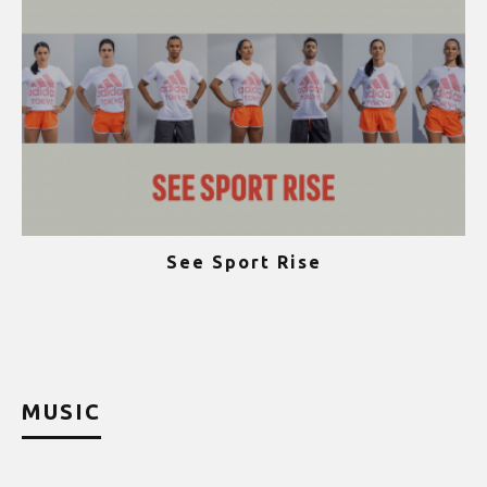
See Sport Rise
ψ
MUSIC