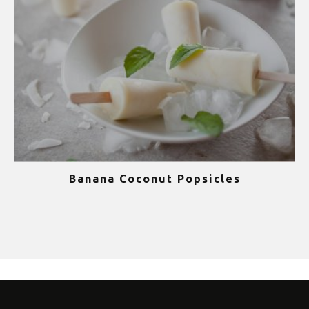
Banana Coconut Popsicles
1