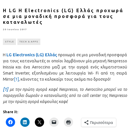
Η LG Η Electronics (LG) Ελλάς προχωρά
σε μια μοναδική προσφορά για τους
καταναλωτές
20 Ιουνίου 2017
STYLE
TECH & APPS
Η
LG Electronics (LG) Ελλάς
προχωρά σε μια μοναδική προσφορά
για τους καταναλωτές οι οποίοι λαμβάνουν μία μηχανή Nespresso
Inissia και ένα Aeroccino μαζί με την αγορά ενός κλιματιστικού
Smart Inverter, εξοπλισμένου με λειτουργία Wi- Fi από τη σειρά
Mirror
[1]
, κάνοντας το καλοκαίρι τους ακόμα πιο δροσερό!
[1]
με την πρώτη αγορά καφέ Ν
espresso
, το
Aeroccino
μπορεί να το
παραγγείλει δωρεάν ο καταναλωτής από το
call center
της
Nespresso
με την πρώτη αγορά κάψουλας καφέ
Share it:
Περισσότερα