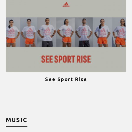
See Sport Rise
ψ
MUSIC