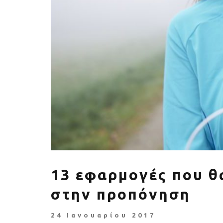
Πέθανε ο «πατέρας του
Αύξηση ζήτ
αιώνα», Dick Hoyt που έτρεχε
γυμναστικής γ
με τον ανάπηρο γιο του
να πρ
13 εφαρμογές που θ
στην προπόνηση
24 Ιανουαρίου 2017