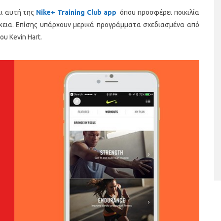
αι αυτή της
Nike
+
Training
Club
app
όπου προσφέρει ποικιλία
ρκεια. Επίσης υπάρχουν μερικά προγράμματα σχεδιασμένα από
ου Kevin Hart.
ταριστές βελουτέ
5 γρήγορα και υγιεινά σνακ
α τον χειμώνα