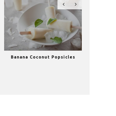
Banana Coconut Popsicles
10 σούπερ
υγιεινά sm
κα