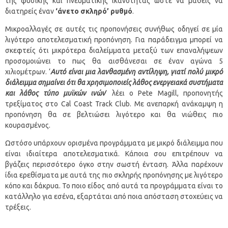
της φυσικής και πνευματικής ικανότητας ώστε να μάθεις να
διατηρείς έναν
‘άνετο σκληρό’ ρυθμό
.
Μικροαλλαγές σε αυτές τις προπονήσεις συνήθως οδηγεί σε μία
λιγότερο αποτελεσματική προπόνηση. Για παράδειγμα μπορεί να
σκεφτείς ότι μικρότερα διαλείμματα μεταξύ των επαναλήψεων
προσομοιώνει το πως θα αισθάνεσαι σε έναν αγώνα 5
χιλιομέτρων. ‘
Αυτό είναι μια λανθασμένη αντίληψη, γιατί πολύ μικρό
διάλειμμα σημαίνει ότι θα χρησιμοποιείς λάθος ενεργειακά συστήματα
και λάθος τύπο μυϊκών ινών
’ λέει o Pete Magill, προπονητής
τρεξίματος στο Cal Coast Track Club. Με ανεπαρκή ανάκαμψη η
προπόνηση θα σε βελτιώσει λιγότερο και θα νιώθεις πιο
κουρασμένος.
Ωστόσο υπάρχουν ορισμένα προγράμματα με μικρό διάλειμμα που
είναι ιδιαίτερα αποτελεσματικά. Κάποια σου επιτρέπουν να
βγάζεις περισσότερο όγκο στην σωστή ένταση. Άλλα παρέχουν
ίδια ερεθίσματα με αυτά της πιο σκληρής προπόνησης με λιγότερο
κόπο και δάκρυα. Το ποιο είδος από αυτά τα προγράμματα είναι το
κατάλληλο για εσένα, εξαρτάται από ποια απόσταση στοχεύεις να
τρέξεις.