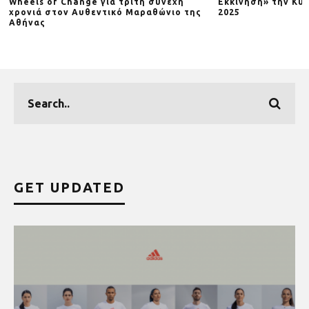
Wheels of Change για τρίτη συνεχή
Εκκίνηση» την Κυρ
χρονιά στον Αυθεντικό Μαραθώνιο της
2025
Αθήνας
GET UPDATED