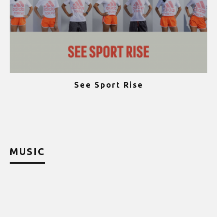
See Sport Rise
ψ
MUSIC