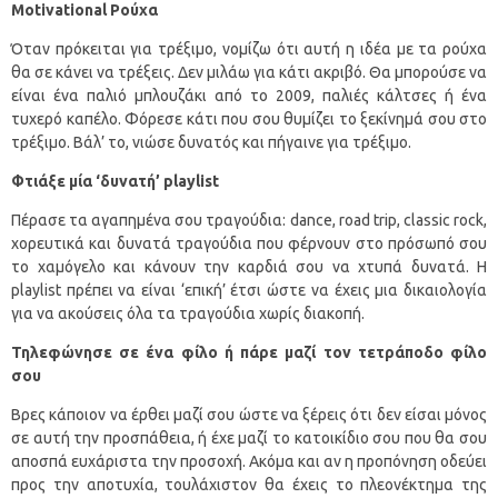
Motivational
Ρούχα
Όταν πρόκειται για τρέξιμο, νομίζω ότι αυτή η ιδέα με τα ρούχα
θα σε κάνει να τρέξεις. Δεν μιλάω για κάτι ακριβό. Θα μπορούσε να
είναι ένα παλιό μπλουζάκι από το 2009, παλιές κάλτσες ή ένα
τυχερό καπέλο. Φόρεσε κάτι που σου θυμίζει το ξεκίνημά σου στο
τρέξιμο. Βάλ’ το, νιώσε δυνατός και πήγαινε για τρέξιμο.
Φτιάξε μία ‘δυνατή’
playlist
Πέρασε τα αγαπημένα σου τραγούδια: dance, road trip, classic rock,
χορευτικά και δυνατά τραγούδια που φέρνουν στο πρόσωπό σου
το χαμόγελο και κάνουν την καρδιά σου να χτυπά δυνατά. Η
playlist πρέπει να είναι ‘επική’ έτσι ώστε να έχεις μια δικαιολογία
για να ακούσεις όλα τα τραγούδια χωρίς διακοπή.
Τηλεφώνησε σε ένα φίλο ή πάρε μαζί τον τετράποδο φίλο
σου
Βρες κάποιον να έρθει μαζί σου ώστε να ξέρεις ότι δεν είσαι μόνος
σε αυτή την προσπάθεια, ή έχε μαζί το κατοικίδιο σου που θα σου
αποσπά ευχάριστα την προσοχή. Ακόμα και αν η προπόνηση οδεύει
προς την αποτυχία, τουλάχιστον θα έχεις το πλεονέκτημα της