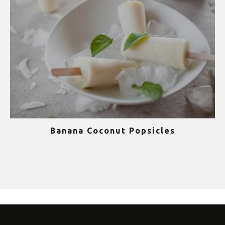
Banana Coconut Popsicles
1