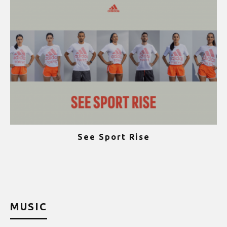
See Sport Rise
ψ
MUSIC