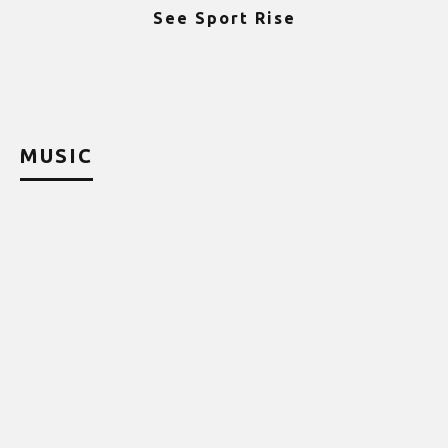
See Sport Rise
ψ
MUSIC