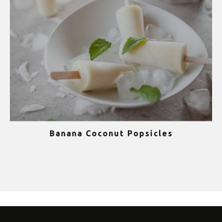
Banana Coconut Popsicles
1