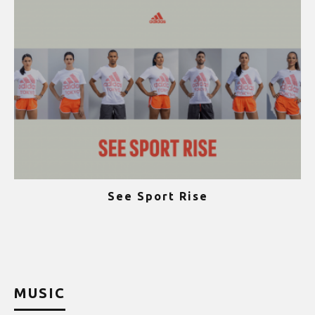
See Sport Rise
ψ
MUSIC