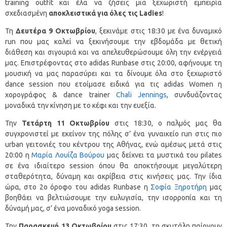
training outfit και έλα να ζήσεις μια ξεχωριστή εμπειρία
σχεδιασμένη
αποκλειστικά για όλες τις
Ladies
!
Τη
Δευτέρα 9 Οκτωβρίου
, ξεκινάμε στις 18:30 με ένα δυναμικό
run που μας καλεί να ξεκινήσουμε την εβδομάδα με θετική
διάθεση και σιγουριά και να απελευθερώσουμε όλη την ενέργειά
μας. Επιστρέφοντας στο adidas Runbase στις 20:00, αφήνουμε τη
μουσική να μας παρασύρει και τα δίνουμε όλα στο ξεχωριστό
dance session που ετοίμασε ειδικά για τις adidas Women η
χορογράφος & dance trainer
Chali Jennings
, συνδυάζοντας
μοναδικά την κίνηση με το κέφι και την ευεξία.
Την
Τετάρτη 11 Οκτωβρίου
στις 18:30, ο παλμός μας θα
συγχρονιστεί με εκείνον της πόλης σ’ ένα γυναικείο run στις πιο
urban γειτονιές του κέντρου της Αθήνας, ενώ αμέσως μετά στις
20:00 η
Μαρία Λουίζα Βούρου
μας δείχνει τα μυστικά του pilates
σε ένα ιδιαίτερο session όπου θα αποκτήσουμε μεγαλύτερη
σταθερότητα, δύναμη και ακρίβεια στις κινήσεις μας. Την ίδια
ώρα, στο 2ο όροφο του adidas Runbase η
Σοφία Ξηροτήρη
μας
βοηθάει να βελτιώσουμε την ευλυγισία, την ισορροπία και τη
δύναμή μας, σ’ ένα μοναδικό yoga session.
Την
Παρασκευή 13 Οκτωβρίου
στις 17:30, τη σκυτάλη παίρνουν