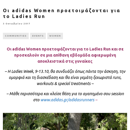
Οι adidas Women προετοιμάζονται για
το Ladies Run
3 Οκτωβρίου 2017
COMMUNITIES
EVENTS
WOMEN
Οι
adidas
Women
προετοιμάζονται για το
Ladies
Run
και σε
προσκαλούν σε μια απίθανη εβδομάδα αφιερωμένη
αποκλειστικά στις γυναίκες
– Η
Ladies
Week
, 9-13.10, θα συνδυάζει όπως πάντα την άσκηση, την
ομορφιά και τη διασκέδαση και θα είναι γεμάτη ξεχωριστά
runs
,
workouts
&
special
treatments
–
– Μάθε περισσότερα και κλείσε θέση για το αγαπημένο σου
session
στο
www.adidas.gr/adidasrunners
–