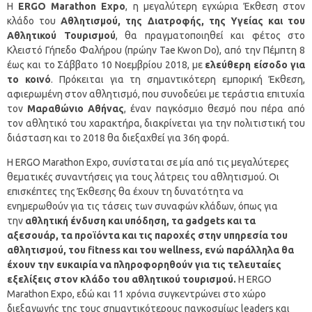
Η
ERGO Marathon Expo
, η μεγαλύτερη εγχώρια Έκθεση στον
κλάδο του
Αθλητισμού, της Διατροφής, της Υγείας και του
Αθλητικού Τουρισμού
, θα πραγματοποιηθεί και φέτος στο
Κλειστό Γήπεδο Φαλήρου (πρώην Tae Kwon Do), από την Πέμπτη 8
έως και το Σάββατο 10 Νοεμβρίου 2018, με
ελεύθερη είσοδο για
το κοινό
. Πρόκειται για τη σημαντικότερη εμπορική Έκθεση,
αφιερωμένη στον αθλητισμό, που συνοδεύει με τεράστια επιτυχία
τον
Μαραθώνιο Αθήνας
, έναν παγκόσμιο θεσμό που πέρα από
τον αθλητικό του χαρακτήρα, διακρίνεται για την πολιτιστική του
διάσταση και το 2018 θα διεξαχθεί για 36η φορά.
Η ERGO Marathon Expo, συνίσταται σε μία από τις μεγαλύτερες
θεματικές συναντήσεις για τους λάτρεις του αθλητισμού. Οι
επισκέπτες της Έκθεσης θα έχουν τη δυνατότητα να
ενημερωθούν για τις τάσεις των συναφών κλάδων, όπως για
την
αθλητική ένδυση και υπόδηση, τα gadgets και τα
αξεσουάρ, τα προϊόντα και τις παροχές στην υπηρεσία του
αθλητισμού, του fitness και του wellness, ενώ παράλληλα θα
έχουν την ευκαιρία να πληροφορηθούν για τις τελευταίες
εξελίξεις στον κλάδο του αθλητικού τουρισμού.
Η ERGO
Marathon Expo, εδώ και 11 χρόνια συγκεντρώνει στο χώρο
διεξαγωγής της τους σημαντικότερους παγκοσμίως leaders και