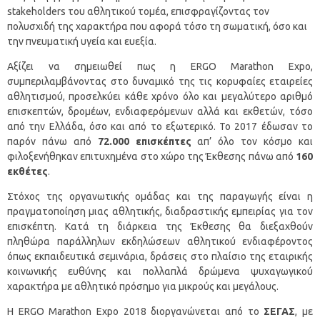
stakeholders του αθλητικού τομέα, επισφραγίζοντας τον
πολυσχιδή της χαρακτήρα που αφορά τόσο τη σωματική, όσο και
την πνευματική υγεία και ευεξία.
Αξίζει να σημειωθεί πως η ERGO Marathon Expo,
συμπεριλαμβάνοντας στο δυναμικό της τις κορυφαίες εταιρείες
αθλητισμού, προσελκύει κάθε χρόνο όλο και μεγαλύτερο αριθμό
επισκεπτών, δρομέων, ενδιαφερόμενων αλλά και εκθετών, τόσο
από την Ελλάδα, όσο και από το εξωτερικό. Το 2017 έδωσαν το
παρόν πάνω από
72.000 επισκέπτες
απ’ όλο τον κόσμο και
φιλοξενήθηκαν επιτυχημένα στο χώρο της Έκθεσης πάνω από
160
εκθέτες
.
Στόχος της οργανωτικής ομάδας και της παραγωγής είναι η
πραγματοποίηση μιας αθλητικής, διαδραστικής εμπειρίας για τον
επισκέπτη. Κατά τη διάρκεια της Έκθεσης θα διεξαχθούν
πληθώρα παράλληλων εκδηλώσεων αθλητικού ενδιαφέροντος
όπως εκπαιδευτικά σεμινάρια, δράσεις στο πλαίσιο της εταιρικής
κοινωνικής ευθύνης και πολλαπλά δρώμενα ψυχαγωγικού
χαρακτήρα με αθλητικό πρόσημο για μικρούς και μεγάλους.
Η ERGO Marathon Expo 2018 διοργανώνεται από το
ΣΕΓΑΣ
, με