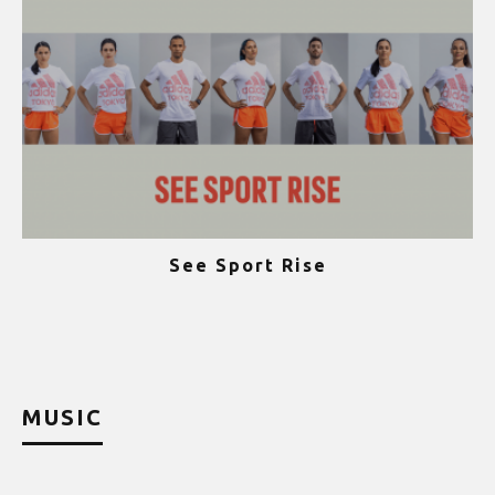
See Sport Rise
ψ
MUSIC