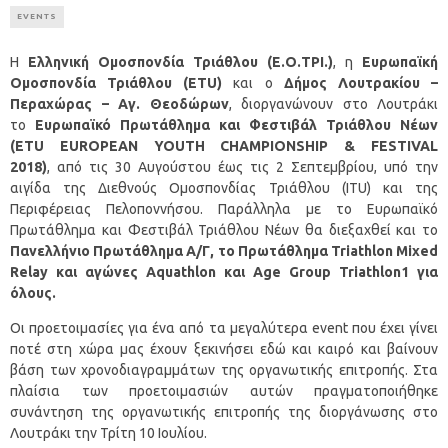
EVENTS
Η
Ελληνική Ομοσπονδία Τριάθλου (Ε.Ο.ΤΡΙ.)
, η
Ευρωπαϊκή
Ομοσπονδία Τριάθλου (ETU)
και o
Δήμος Λουτρακίου –
Περαχώρας – Αγ. Θεοδώρων
, διοργανώνουν στο Λουτράκι
το
Ευρωπαϊκό Πρωτάθλημα και Φεστιβάλ Τριάθλου Νέων
(ETU EUROPEAN YOUTH CHAMPIONSHIP & FESTIVAL
2018)
, από τις 30 Αυγούστου έως τις 2 Σεπτεμβρίου, υπό την
αιγίδα της Διεθνούς Ομοσπονδίας Τριάθλου (ITU) και της
Περιφέρειας Πελοποννήσου. Παράλληλα με το Ευρωπαϊκό
Πρωτάθλημα και Φεστιβάλ Τριάθλου Νέων θα διεξαχθεί και το
Πανελλήνιο Πρωτάθλημα Α/Γ, το Πρωτάθλημα
Triathlon
Mixed
Relay
και αγώνες
Aquathlon
και
Age
Group
Triathlon
1 για
όλους.
Οι προετοιμασίες για ένα από τα μεγαλύτερα event που έχει γίνει
ποτέ στη χώρα μας έχουν ξεκινήσει εδώ και καιρό και βαίνουν
βάση των χρονοδιαγραμμάτων της οργανωτικής επιτροπής. Στα
πλαίσια των προετοιμασιών αυτών πραγματοποιήθηκε
συνάντηση της οργανωτικής επιτροπής της διοργάνωσης στο
Λουτράκι την Τρίτη 10 Ιουλίου.