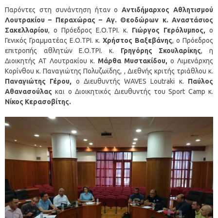
Παρόντες στη συνάντηση ήταν ο
Αντιδήμαρχος Αθλητισμού
Λουτρακίου – Περαχώρας – Αγ. Θεοδώρων κ. Αναστάσιος
Σακελλαρίου
, ο Πρόεδρος Ε.Ο.ΤΡΙ. κ.
Γιώργος Γερόλυμπος,
ο
Γενικός Γραμματέας Ε.Ο.ΤΡΙ. κ.
Χρήστος Βαξεβάνης
, ο Πρόεδρος
επιτροπής αθλητών Ε.Ο.ΤΡΙ. κ.
Γρηγόρης Σκουλαρίκης
, η
Διοικητής ΑΤ Λουτρακίου κ.
Μάρθα
Μυστακίδου,
ο Λιμενάρχης
Κορίνθου κ. Παναγιώτης Πολυζωϊδης, , Διεθνής κριτής τριάθλου κ.
Παναγιώτης Γέρου,
ο Διευθυντής WAVES Loutraki κ.
Παύλος
Αθανασούλας
και ο Διοικητικός Διευθυντής του Sport Camp κ.
Νίκος Κερασοβίτης.