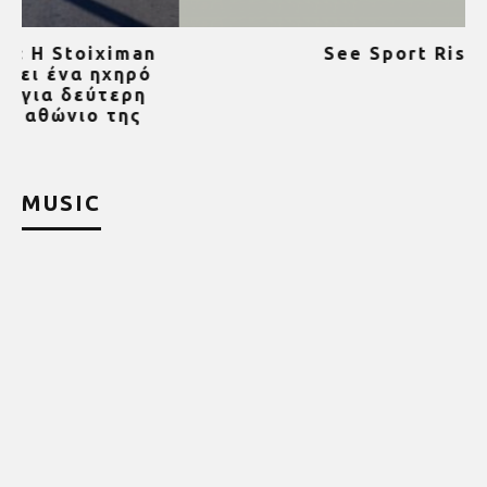
See Sport Rise
ψ
MUSIC