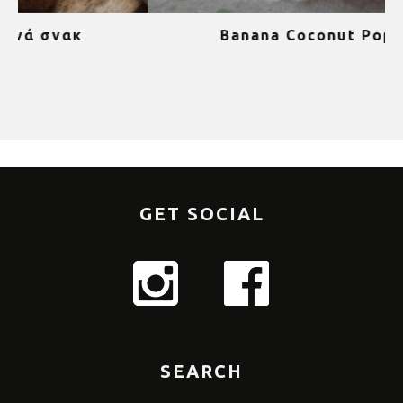
Banana Coconut Popsicles
1
GET SOCIAL
SEARCH