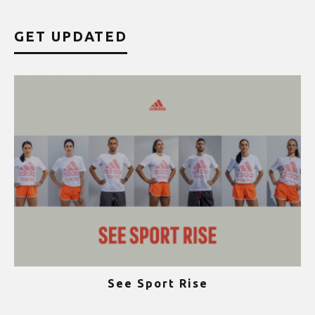
GET UPDATED
See Sport Rise
ψ