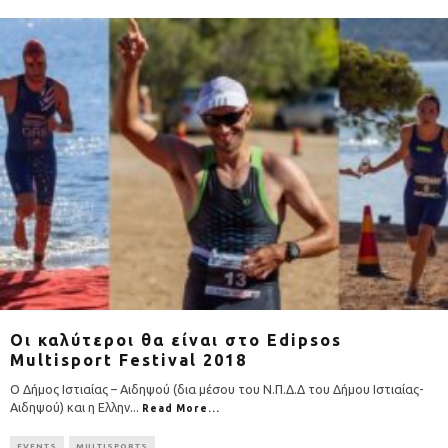
Οι καλύτεροι θα είναι στο Edipsos
Multisport Festival 2018
Ο Δήμος Ιστιαίας – Αιδηψού (δια μέσου του Ν.Π.Δ.Δ του Δήμου Ιστιαίας-
Αιδηψού) και η Ελλην
...
Read More...
EVENTS
MULTISPORTS