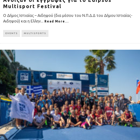
Άνοιξαν οι εγγραφές για το Edipsos
Multisport Festival
Ο Δήμος Ιστιαίας – Αιδηψού (δια μέσου του Ν.Π.Δ.Δ του Δήμου Ιστιαίας-
Αιδηψού) και η Ελλην
...
Read More...
EVENTS
MULTISPORTS