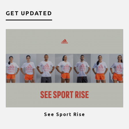
GET UPDATED
See Sport Rise
ψ