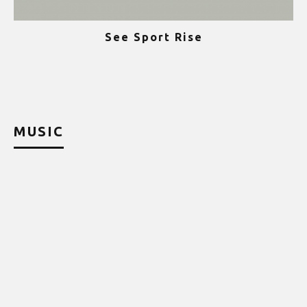
See Sport Rise
ψ
MUSIC