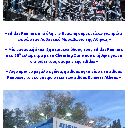
–
adidas
Runners
από όλη την Ευρώπη συμμετείχαν για πρώτη
φορά στον Αυθεντικό Μαραθώνιο της Αθήνας –
– Μία μοναδική έκπληξη περίμενε όλους τους
adidas
Runners
ο
στο 38
χιλιόμετρο με το
Cheering
Zone
που στήθηκε για να
στηρίξει τους δρομείς της
adidas
–
– Λίγο πριν το μεγάλο αγώνα, η adidas εγκαινίασε το
adidas
Runbase, το νέο μόνιμο στέκι των adidas Runners Athens –