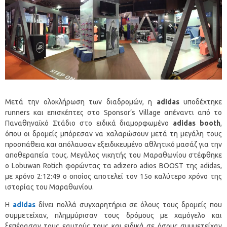
Μετά την ολοκλήρωση των διαδρομών, η
adidas
υποδέχτηκε
runners και επισκέπτες στο Sponsor’s Village απέναντι από το
Παναθηναϊκό Στάδιο στο ειδικά διαμορφωμένο
adidas
booth
,
όπου οι δρομείς μπόρεσαν να χαλαρώσουν μετά τη μεγάλη τους
προσπάθεια και απόλαυσαν εξειδικευμένο αθλητικό μασάζ για την
αποθεραπεία τους. Μεγάλος νικητής του Μαραθωνίου στέφθηκε
ο Lobuwan Rotich φορώντας τα adizero adios BOOST της adidas,
με χρόνο 2:12:49 ο οποίος αποτελεί τον 15ο καλύτερο χρόνο της
ιστορίας του Μαραθωνίου.
Η
adidas
δίνει πολλά συγχαρητήρια σε όλους τους δρομείς που
συμμετείχαν, πλημμύρισαν τους δρόμους με χαμόγελο και
ξεπέρασαν τους εαυτούς τους και ειδικά σε όσους συμμετείχαν