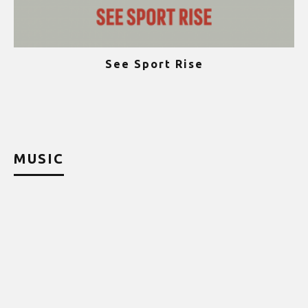
See Sport Rise
ψ
MUSIC