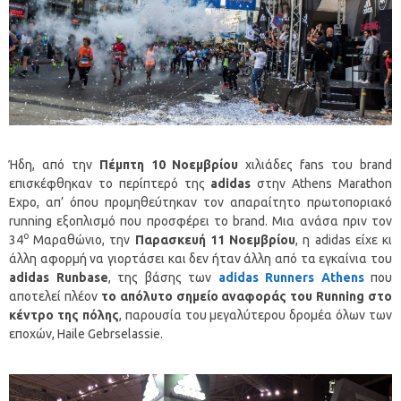
Ήδη, από την
Πέμπτη 10 Νοεμβρίου
χιλιάδες fans του brand
επισκέφθηκαν το περίπτερό της
adidas
στην Athens Marathon
Expo, απ’ όπου προμηθεύτηκαν τον απαραίτητο πρωτοποριακό
running εξοπλισμό που προσφέρει το brand. Μια ανάσα πριν τον
ο
34
Μαραθώνιο, την
Παρασκευή 11 Νοεμβρίου
, η adidas είχε κι
άλλη αφορμή να γιορτάσει και δεν ήταν άλλη από τα εγκαίνια του
adidas
Runbase
, της βάσης των
adidas Runners Athens
που
αποτελεί πλέον
το απόλυτο σημείο αναφοράς του Running στο
κέντρο της πόλης
, παρουσία του μεγαλύτερου δρομέα όλων των
εποχών, Haile Gebrselassie.