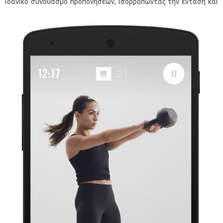
ιδανικό συνδυασμ
ό προπονήσεων, ισορροπώντας την ένταση και