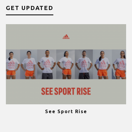
GET UPDATED
See Sport Rise
ψ