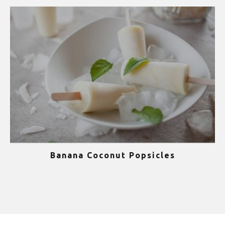
Banana Coconut Popsicles
1