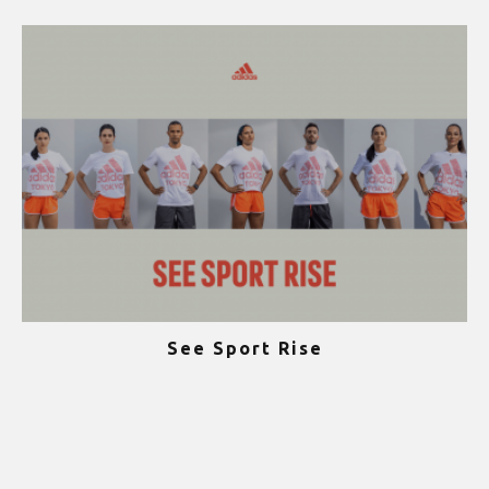
See Sport Rise
ψ