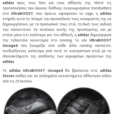
adidas
προς τους fans και τους αθλητές της. Μετά τις
τροποποιήσεις που έκαναν διεθνώς αναγνωρισμένοι trendsetters
στο
UltraBOOST
, που πρώτοι αφαίρεσαν το cage, η
adidas
στήριξε αυτό το ‘κίνημα’ και προσκάλεσε τους συνεργάτες της να
δημιουργήσουν, με το προσωπικό τους στιλ, τη δική τους εκδοχή
του παπουτσιού. Σε συνέχεια αυτής της προσέγγισης, και με
στόχο μόνο ό,τι καλύτερο για τον αθλητή, η
adidas
δημιούργησε
την τελευταία καινοτομία στο running, το νέο
UltraBOOST
Uncaged
που ξεχωρίζει από κάθε άλλο running παπούτσι,
συνδυάζοντας καλύτερα από ποτέ το ανατρεπτικό στυλ με τα
πλεονεκτήματα της απόδοσης των κορυφαίων προϊόντων της
adidas
.
Το
adidas
UltraBOOST
Uncaged
θα βρίσκεται στα
adidas
Stores
καθώς και σε επιλεγμένα καταστήματα αθλητικών ειδών
από τις 29 Ιουνίου.