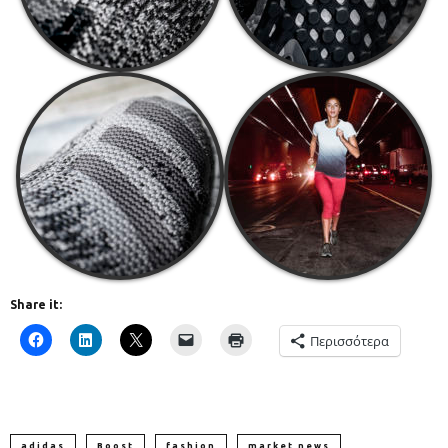
Share it:
Περισσότερα
adidas
Boost
fashion
market news