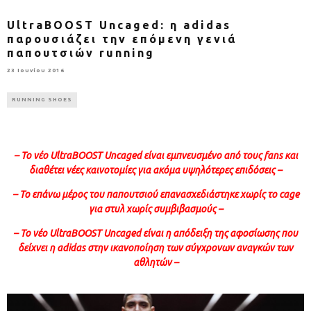
UltraBOOST Uncaged: η adidas
παρουσιάζει την επόμενη γενιά
παπουτσιών running
23 Ιουνίου 2016
RUNNING SHOES
–
Το νέο UltraBOOST Uncaged είναι
εμπνευσμένο από τους
fans
και
διαθέτει νέες καινοτομίες για ακόμα υψηλότερες επιδόσεις –
– Το επάνω μέρος του παπουτσιού επανασχεδιάστηκε χωρίς το cage
για στυλ χωρίς συμβιβασμούς –
– Το νέο UltraBOOST Uncaged είναι η απόδειξη της αφοσίωσης που
δείχνει η
adidas
στην ικανοποίηση των σύγχρονων αναγκών των
αθλητών –