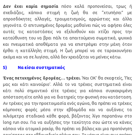
Δεν έχει καμία σημασία
πόσο καλά προπονείσαι, τρως ή
σχεδιάζεις, κάποια στιγμή η ζωή θα σε “χτυπήσει” με
απροσδόκητες αλλαγές, τραυματισμούς, αρρώστιες και άλλα
γεγονότα. Ο επιτυχημένος δρομέας μαθαίνει πώς να αφήσει όλες
αυτές τις καταστάσεις να εξελιχθούν και χτίζει προς την
κατεύθυνση του να βρει πάλι τα απαιτούμενα σωματικά, ψυχικά
και πνευματικά αποθέματα για να επιστρέψει στην μάχη όταν
έρθει η κατάλληλη στιγμή. Η ζωή μπορεί να σε ταρακουνήσει
ακόμα και να σε λυγίσει, αλλά δεν χρειάζεται να μείνεις κάτω.
5) Να είσαι συστηματικός
Ένας πετυχημένος δρομέας… τρέχει.
‘Ναι ΟΚ’ θα σκεφτείς, ‘Πες
μας και κάτι καινούριο’. Αλλά το να τρέχεις συστηματικά είναι
κάτι πολύ σημαντικό είτε τρέχεις για κάποια συγκεκριμένη
απόσταση είτε απλά για να διατηρείς την φυσική σου κατάσταση.
Αν τρέχεις για την προετοιμασία ενός αγώνα, θα πρέπει να τρέχεις
κάμποσες φορές μέσα στην εβδομάδα και να αυξάνεις τα
χιλιόμετρα σταδιακά κάθε φορά, βάζοντας λίγο παραπάνω στο
long run σου. Για να αυξήσεις την ταχύτητα σου ώστε να κάνεις
κάποιο νέο ατομικό ρεκόρ, θα πρέπει να βάλεις και μια προπόνηση