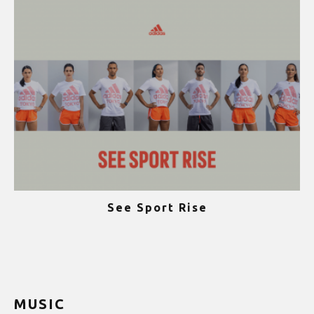
See Sport Rise
ψ
MUSIC