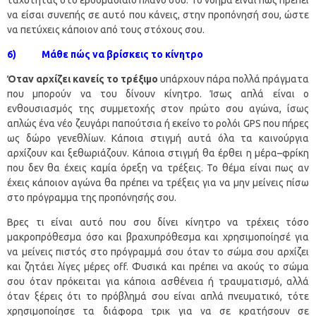
ταχύτητας στο εβδομαδιαίο πλάνο σου. Το νόημα είναι πως πρέπει
να είσαι συνεπής σε αυτό που κάνεις, στην προπόνησή σου, ώστε
να πετύχεις κάποιον από τους στόχους σου.
6) Μάθε πώς να βρίσκεις το κίνητρο
Όταν αρχίζει κανείς το τρέξιμο
υπάρχουν πάρα πολλά πράγματα
που μπορούν να του δίνουν κίνητρο. Ίσως απλά είναι ο
ενθουσιασμός της συμμετοχής στον πρώτο σου αγώνα, ίσως
απλώς ένα νέο ζευγάρι παπούτσια ή εκείνο το ρολόι GPS που πήρες
ως δώρο γενεθλίων. Κάποια στιγμή αυτά όλα τα καινούργια
αρχίζουν και ξεθωριάζουν. Κάποια στιγμή θα έρθει η μέρα–φρίκη
που δεν θα έχεις καμία όρεξη να τρέξεις. Το θέμα είναι πως αν
έχεις κάποιον αγώνα θα πρέπει να τρέξεις για να μην μείνεις πίσω
στο πρόγραμμα της προπόνησής σου.
Βρες τι είναι αυτό που σου δίνει κίνητρο να τρέχεις τόσο
μακροπρόθεσμα όσο και βραχυπρόθεσμα και χρησιμοποίησέ για
να μείνεις πιστός στο πρόγραμμά σου όταν το σώμα σου αρχίζει
και ζητάει λίγες μέρες off. Φυσικά και πρέπει να ακούς το σώμα
σου όταν πρόκειται για κάποια ασθένεια ή τραυματισμό, αλλά
όταν ξέρεις ότι το πρόβλημά σου είναι απλά πνευματικό, τότε
χρησιμοποίησε τα διάφορα τρικ για να σε κρατήσουν σε