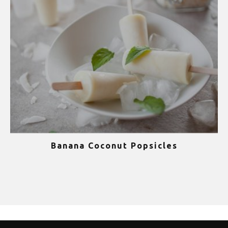
Banana Coconut Popsicles
1