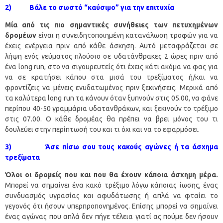
2) Βάλε το σωστό “καύσιμο” για την επιτυχία
Μία από τις πιο σημαντικές συνήθειες των πετυχημένων
δρομέων
είναι η συνειδητοποιημένη κατανάλωση τροφών για να
έχεις ενέργεια πριν από κάθε άσκηση. Αυτό μεταφράζεται σε
λήψη ενός γεύματος πλούσιο σε υδατάνθρακες 2 ώρες πριν από
ένα long run, στο να σιγουρευτείς ότι έχεις κάτι ακόμα να φας για
να σε κρατήσει κάπου στα μισά του τρεξίματος ή/και να
φροντίζεις να μένεις ενυδατωμένος πριν ξεκινήσεις. Μερικά από
τα καλύτερα long run τα κάνουν όταν ξυπνούν στις 05.00, να φάνε
περίπου 40-50 γραμμάρια υδατανθράκων, και ξεκινούν το τρέξιμο
στις 07.00. Ο κάθε δρομέας θα πρέπει να βρει μόνος του τι
δουλεύει στην περίπτωσή του και τι όχι και να το εφαρμόσει.
3) Άσε πίσω σου τους κακούς αγώνες ή τα άσχημα
τρεξίματα
Όλοι οι δρομείς που και που θα έχουν κάποια άσχημη μέρα.
Μπορεί να σημαίνει ένα κακό τρέξιμο λόγω κάποιας ίωσης, ένας
συνδυασμός υγρασίας και αφυδάτωσης ή απλά να φταίει το
γεγονός ότι ήσουν υπερπροπονημένος. Επίσης μπορεί να σημαίνει
ένας αγώνας που απλά δεν πήγε τέλεια γιατί ας πούμε δεν ήσουν