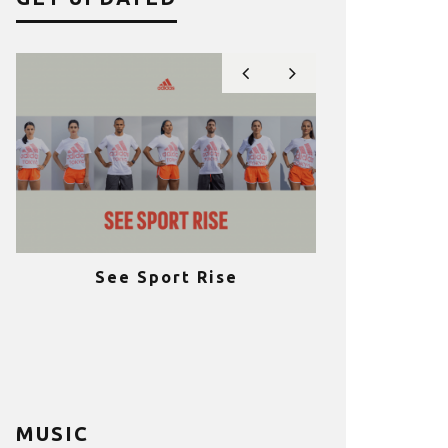
See Sport Rise
Πραγματοποι
e
επιτυχία 
ια
Fitness C
MUSIC