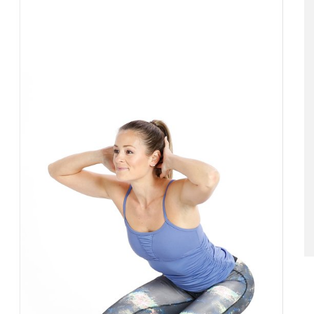
ταριστές βελουτέ
5 γρήγορα και υγιεινά σνακ
α τον χειμώνα