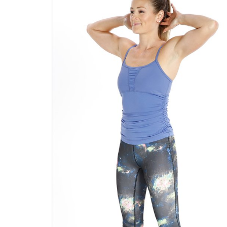
Υγιεινό κέικ λεμονιού με
Οι 4 πιο λαχ
παπαρουνόσπορο και μύρτιλα
σούπες γι