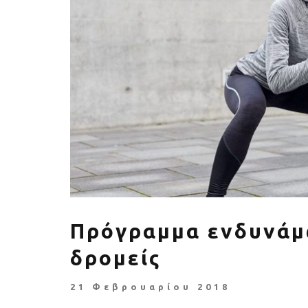
Πέθανε ο «πατέρας του
Αύξηση ζήτ
αιώνα», Dick Hoyt που έτρεχε
γυμναστικής γ
με τον ανάπηρο γιο του
να πρ
Πρόγραμμα ενδυνάμ
δρομείς
21 Φεβρουαρίου 2018