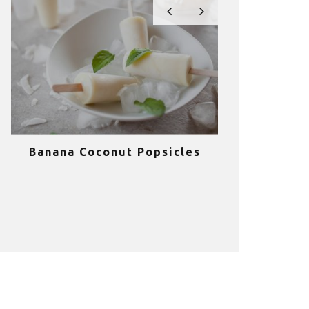
Banana Coconut Popsicles
10 σούπερ
υγιεινά sm
κα