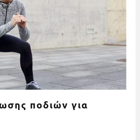
ησης σε όργανα
Τρέχουμε όλοι για όλους: Η
ια το σπίτι (+τι
Stoiximan Wheels Of Chang
οσέξεις)
στέλνει ένα ηχηρό μήνυμα γ
ωσης ποδιών για
την ισότητα για δεύτερη
χρονιά στον 13o
Ημιμαραθώνιο της Αθήνας