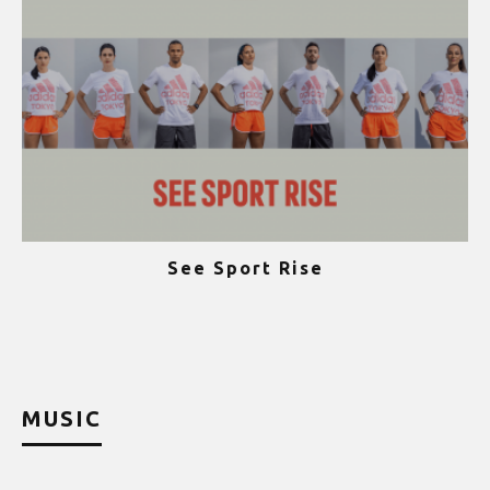
See Sport Rise
ψ
MUSIC