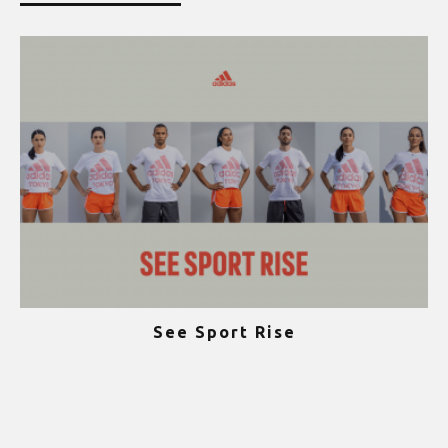
See Sport Rise
ψ