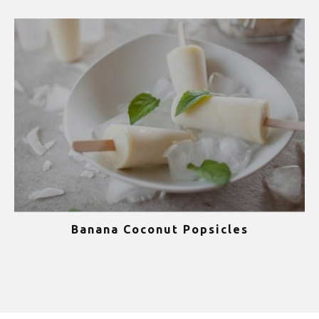
Banana Coconut Popsicles
1