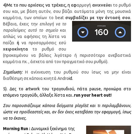
4)Με το που αρχίσεις να τρέχεις, η εφ
αρμογή
ανιχνεύει
το ρυθμό
σου και, με βάση αυτόν, σου βάζει αυτόματα μόνη της μουσικά
κομμάτια, των οποίων το beat
συμβαδίζει με την έντασή σου
.
Βέβα
ια, έχεις την
επιλογή να το
παραλείψεις αυτό το σημείο
και
απλώς να αφήσεις τη λίστα να
παίζει
ή
να προσαρμόσεις εσύ
χειροκίνητα
το ρυθμό σου
(προκειμένου να βάλεις λιγότερο ή περισσότερο ανεβαστικά
κομμάτια πχ. , άσχετα από τον πραγματικό σου ρυθμό).
Σημείωση:
Η ανίχνευση του ρυθμού σου ίσως να μην είναι
διαθέσιμη σε κάποια κινητά Andro
id.
5). Δες το artwork του τραγουδιού, πάτα pause, προχώρα στο
επόμενο τραγούδι, άλλαξε λίστα και..
run your heart out!
Σου παρουσιάζουμε κάποια δείγματα playlist και τι περιλαμβάνουν,
ώστε να προϊδεαστείς και, αν δεν έχεις κατεβάσει την εφαρμογή, ίσως
να το έκανες.
Morning
Run
:
Δυναμικό ξεκίνημα της