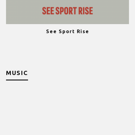
See Sport Rise
ψ
MUSIC