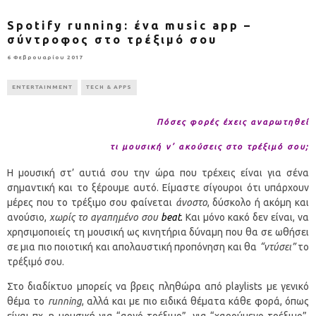
Spotify running: ένα music app –
σύντροφος στο τρέξιμό σου
6 Φεβρουαρίου 2017
ENTERTAINMENT
TECH & APPS
Πόσες φορές έχεις αναρωτηθεί
τι μουσική ν’ ακούσεις στο τρέξιμό σου;
Η μουσική στ’ αυτιά σου την ώρα που τρέχεις είναι για σένα
σημαντική και το ξέρουμε αυτό. Είμαστε σίγουροι ότι υπάρχουν
μέρες που το τρέξιμο σου φαίνεται
άνοστο
, δύσκολο ή ακόμη και
ανούσιο,
χωρίς το αγαπημένο σoυ
beat
.
Και μόνο κακό δεν είναι, να
χρησιμοποιείς τη μουσική ως κινητήρια δύναμη που θα σε ωθήσει
σε μια πιο ποιοτική και απολαυστική προπόνηση και θα
“ντύσει”
το
τρέξιμό σου.
Στο διαδίκτυο μπορείς να βρεις πληθώρα από playlists με γενικό
θέμα το
running
, αλλά και με πιο ειδικά θέματα κάθε φορά, όπως
είναι πχ. η μουσική για “αργό τρέξιμο”, για “χαρούμενο τρέξιμο”,