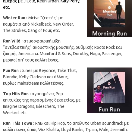
ημέρας με J.Cole, Keith Urban, Katy Perry,
etc.
Winter
Run
:
Μείνε “ζεστός” με
κομμάτια από Nickelback, New Order,
The Strokes, Gang of Four, etc.
Run
Wild
:
ατμοσφαιρική μίξη
“ανεβαστικής” ακουστικής μουσικής, ρυθμικής Roots Rock και
ζωηρής Americana. Mumford & Sons, Dorothy, Hugo, Passenger,
μερικοί απ’ τους καλλιτέχνες.
Fun
Run
:
tunes με Beyonce, Take That,
Blondie, Kelly Clarkson και άλλους,
κυρίως mainstream καλλιτέχνες.
Top
Hits
Run
:
αγαπημένες Pop
επιτυχίες της περασμένης δεκαετίας, με
Imagine Dragons, Bleachers, The
Weeknd, etc.
Run This Town :
RnB και Hip Hop, το απόλυτο urban soundtrack με
καλλιτέχνες όπως Wiz Khalifa, Lloyd Banks, T-pain, Wale, Jeremith.