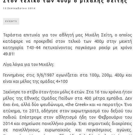
Στον τελικό των 400μ ο μιχάλης σείτης
15 Σεπτεμβρίου 2016
EVENTS
Τεράστια επιτυχία για τον αθλητή μας Μιχάλη Σείτη, ο οποίος
κατάφερε να προκριθεί στον τελικό των 400μ στην μεικτή
κατηγορία Τ43-44 πετυχαίνοντας παγκόσμιο ρεκόρ με χρόνο
49.81!
Λίγα λόγια για τον Μιχάλη:
Γεννημένος στις 9/6/1987 αγωνίζεται στα 100μ, 200μ, 400μ και
είναι και μέλος της ομάδας 4×100
Ξεκίνησε το στίβο όταν ήταν μόλις 6 ετών. Στα 16 του χρόνια ήταν
μέλος της Εθνικής Ομάδας Παίδων στα 400 μέτρα εμπόδια. Δεν
έχει ένα, αλλά δύο ψευδώνυμα, «the Greek» και «ο πειρατής». Ένα
ατύχημα, το 2013, οδήγησε στον ακρωτηριασμό του δεξιού του
ποδιού. Επέστρεψε στον αθλητισμό ήδη τον Φεβρουάριο του
2014 και σημείωσε πανελλήνιο ρεκόρ. Έχει σημαντικές διακρίσεις
σε πανελλήνιους, ευρωπαϊκούς και παγκόσμιους αγώνες.