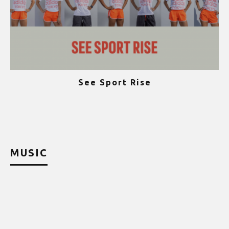
See Sport Rise
ψ
MUSIC