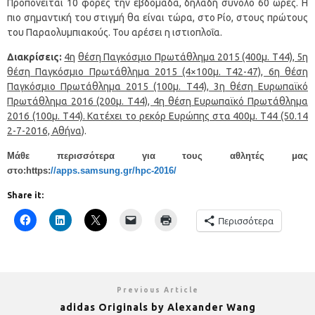
Προπονείται 10 φορές την εβδομάδα, δηλαδή σύνολο 60 ώρες. Η
πιο σημαντική του στιγμή θα είναι τώρα, στο Ρίο, στους πρώτους
του Παραολυμπιακούς. Του αρέσει η ιστιοπλοΐα.
Διακρίσεις:
4η
θέση Παγκόσμιο Πρωτάθλημα 2015 (400μ. Τ44), 5η
θέση Παγκόσμιο Πρωτάθλημα 2015 (4×100μ. Τ42-47), 6η θέση
Παγκόσμιο Πρωτάθλημα 2015 (100μ. Τ44), 3η θέση Ευρωπαϊκό
Πρωτάθλημα 2016 (200μ. Τ44), 4η θέση Ευρωπαϊκό Πρωτάθλημα
2016 (100μ. Τ44). Κατέχει το ρεκόρ Ευρώπης στα 400μ. Τ44 (50.14
2-7-2016, Αθήνα)
.
Μάθε περισσότερα για τους αθλητές μας
στο:https:
//apps.samsung.gr/hpc-2016/
Share it:
Περισσότερα
Previous Article
adidas Originals by Alexander Wang