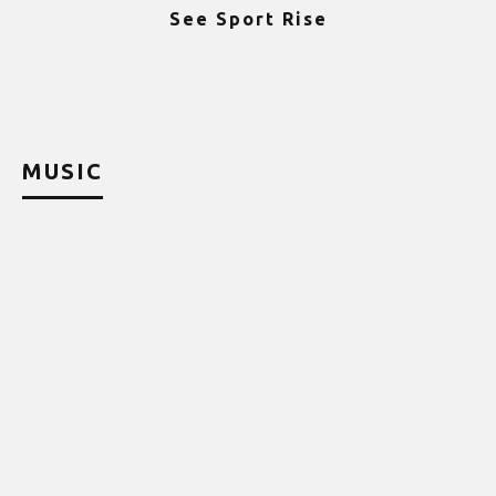
See Sport Rise
ψ
MUSIC