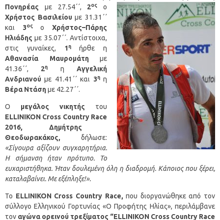
ος
Πονηρέας
με 27.54΄
΄,
2
ο
Χρήστος Βασιλείου
με 31.31΄΄
ος
και
3
ο
Χρήστος–Πάρης
Ηλιάδης
με 35.07΄΄. Αντίστοιχα,
η
στις γυναίκες,
1
ήρθε η
Αθανασία Μαυρομάτη
με
η
41.36΄΄,
2
η
Αγγελική
η
Ανδριανού
με 41.41΄΄ και
3
η
Bέρα Ντάση
με 42.27΄΄.
Ο
μεγάλος νικητής
του
ELLINIKON
Cross
Country
Race
2016,
Δημήτρης
Θεοδωρακάκος,
δήλωσε:
«Σίγουρα αξίζουν συγχαρητήρια.
Η σήμανση ήταν πρότυπο. Το
ευχαριστήθηκα. Ήταν δουλεμένη όλη η διαδρομή. Κάποιος που ξέρει,
καταλαβαίνει. Με εξέπληξε!».
Το
ELLINIKON Cross Country Race,
που διοργανώθηκε από τον
σύλλογο Ελληνικού Γορτυνίας «Ο Προφήτης Ηλίας», περιλάμβανε
τον
αγώνα ορεινού τρεξίματος
“
ELLINIKON
Cross
Country
Race