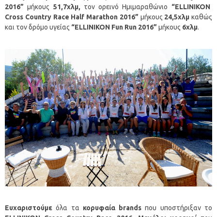
2016”
μήκους
51,7χλμ,
τον ορεινό Ημιμαραθώνιο
“
ELLINIKON
Cross
Country
Race
Half
Marathon
2016”
μήκους
24,5χλμ
καθώς
και τον δρόμο υγείας
“
ELLINIKON
Fun
Run
2016”
μήκους
6χλμ
.
Ευχαριστούμε
όλα τα
κορυφαία
brands
που υποστήριξαν το