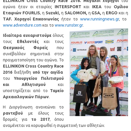
ELLINIKON
Cross
Country
Race
2016. Μεγάλοι χορηγοί
του
αγώνα ήταν οι εταιρίες
INTERSPORT
και
ΙΚΕΑ
του
Ομίλου
E
ταιριών
FOURLIS
, η
Suzuki,
η
SALOMON,
η
GSA,
η
ERGO
και η
Τ
AF
. Χορηγοί Επικοινωνίας
ήταν το
www.runningnews.gr
, το
www.advendure.com
και το
www.runster.gr
.
Ιδιαίτερα ευχαριστούμε
όλους
τους
Εθελοντές
και τους
Θεσμικούς Φορείς
που
συνέβαλλαν σημαντικά στην
πραγματοποίηση του αγώνα. Το
ELLINIKON
Cross
Country
Race
2016
διεξήχθη
υπό την αιγίδα
του
Υπουργείου Πολιτισμού
και Αθλητισμού
και
υποστηρίζεται από το
Ταμείο
Αρχαιολογικών Πόρων
.
Η Διοργάνωση ανανεώνει το
ραντεβού
με όλους τους
δρομείς για
το 2017
, όπου
αναμένεται να κορυφωθεί η συμμετοχή των αθλητών.