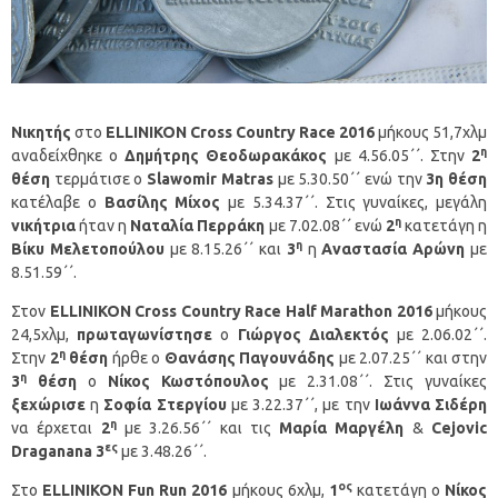
Νικητής
στο
ELLINIKON
Cross
Country
Race
2016
μήκους 51,7χλμ
η
αναδείχθηκε ο
Δημήτρης Θεοδωρακάκος
με 4.56.05΄΄. Στην
2
θέση
τερμάτισε ο
Slawomir Matras
με 5.30.50΄΄ ενώ την
3η θέση
κατέλαβε ο
Βασίλης Μίχος
με 5.34.37΄΄. Στις γυναίκες, μεγάλη
η
νικήτρια
ήταν η
Ναταλία Περράκη
με 7.02.08΄΄ ενώ
2
κατετάγη η
η
Βίκυ Μελετοπούλου
με 8.15.26΄΄ και
3
η
Αναστασία Αρώνη
με
8.51.59΄΄.
Στον
ELLINIKON
Cross
Country
Race
Half
Marathon
2016
μήκους
24,5χλμ,
πρωταγωνίστησε
ο
Γιώργος Διαλεκτός
με 2.06.02΄΄.
η
Στην
2
θέση
ήρθε ο
Θανάσης Παγουνάδης
με 2.07.25΄΄ και στην
η
3
θέση
ο
Νίκος Κωστόπουλος
με 2.31.08΄΄. Στις γυναίκες
ξεχώρισε
η
Σοφία Στεργίου
με 3.22.37΄΄, με την
Ιωάννα Σιδέρη
η
να έρχεται
2
με 3.26.56΄΄ και τις
Μαρία Μαργέλη
&
Cejovic
ες
Draganana
3
με 3.48.26΄΄.
ος
Στο
ELLINIKON
Fun
Run
2016
μήκους 6χλμ,
1
κατετάγη ο
Νίκος