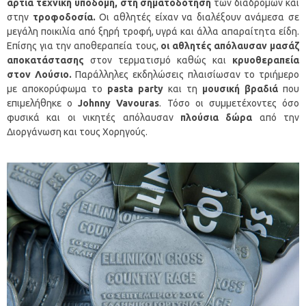
άρτια τεχνική υποδομή, στη
σηματοδότηση
των διαδρομών και
στην
τροφοδοσία.
Οι αθλητές είχαν να διαλέξουν ανάμεσα σε
μεγάλη ποικιλία από ξηρή τροφή, υγρά και άλλα απαραίτητα είδη.
Επίσης για την αποθεραπεία τους,
οι αθλητές
απόλαυσαν
μασάζ
αποκατάστασης
στον τερματισμό καθώς και
κρυοθεραπεία
στον Λούσιο.
Παράλληλες εκδηλώσεις πλαισίωσαν το τριήμερο
με αποκορύφωμα το
pasta
party
και τη
μουσική βραδιά
που
επιμελήθηκε ο
Johnny
Vavouras
. Τόσο οι συμμετέχοντες όσο
φυσικά και οι νικητές απόλαυσαν
πλούσια δώρα
από την
Διοργάνωση και τους Χορηγούς.