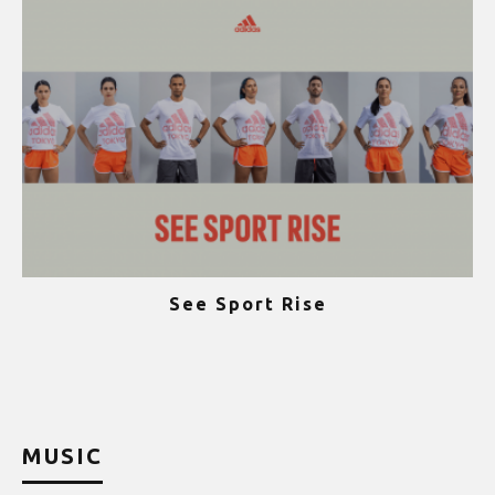
See Sport Rise
ψ
MUSIC