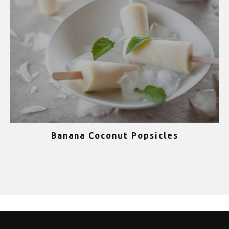
Banana Coconut Popsicles
1