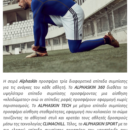
Η σειρά
Alphaskin
προσφέρει τρία διαφορετικά επίπεδα συμπίεσης
για τις ανάγκες του κάθε αθλητή.
To
ALPHASKIN 360
διαθέτει το
υψηλότερο επίπεδο συμπίεσης προσφέροντας μια αίσθηση
«κλειδώματος» ενώ οι επίπεδες ραφές προσφέρουν εφαρμογή χωρίς
περισπασμούς.
To
ALPHASKIN TECH
με μέτρι
o
επίπεδο συμπίεσης
προσφέρει αίσθηση σταθερότητας, εφαρμογή που κολακεύει το σώμα
τονίζοντας το αθλητικό στυλ και κρατάει τους αθλητές δροσερούς
μέσω της τεχνολογίας
CLIMACHILL
. Τέλος, το
ALPHASKIN SPORT
με το