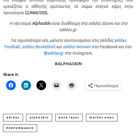
πιο ελαφρύ επίπεδο συμπίεσης προσφέρει την υποστήριξη που
χρειάζεται ο αθλητής κρατώντας το σώμα στεγνό χάρη στην
τεχνολογία
CLIMACOOL
.
Η νέα σειρά
Alphaskin
είναι διαθέσιμη στα adidas
S
tore
s
και στο
adidas.gr.
Για περισσότερα νέα, μείνετε συντονισμένοι στις σελίδες
adidas
Football
,
adidas Basketball
και
adidas Women
στο
Facebook
και στο
@adidasgr
στο
Instagram
.
#ALPHASKIN
Share it:
Περισσότερα
adidas
alphaskin
base layer
market news
PERFORMANCE