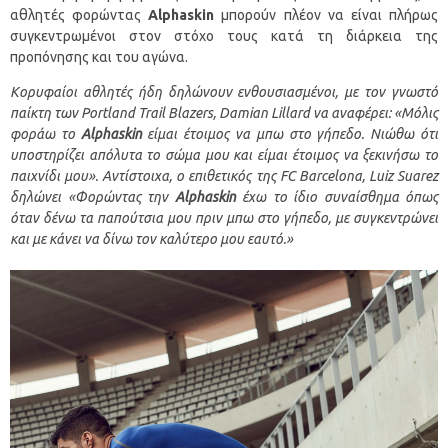
αθλητές φορώντας
Alphaskin
μπορούν πλέον να είναι πλήρως
συγκεντρωμένοι στον στόχο τους κατά τη διάρκεια της
προπόνησης και του αγώνα.
Κορυφαίοι αθλητές ήδη δηλώνουν ενθουσιασμένοι, με τον γνωστό
παίκτη των
Portland
Trail
Blazers
, Damian Lillard να αναφέρει: «Μόλις
φοράω το
Alphaskin
είμαι έτοιμος να μπω στο γήπεδο. Νιώθω ότι
υποστηρίζει απόλυτα το σώμα μου και είμαι έτοιμος να ξεκινήσω το
παιχνίδι μου». Αντίστοιχα, ο επιθετικός της
FC
Barcelona
,
L
uiz
Suarez
δηλώνει «Φορώντας την
Alphaskin
έχω το ίδιο συναίσθημα όπως
όταν δένω τα παπούτσια μου πριν μπω στο γήπεδο, με συγκεντρώνει
και με κάνει να δίνω τον καλύτερο μου εαυτό.»