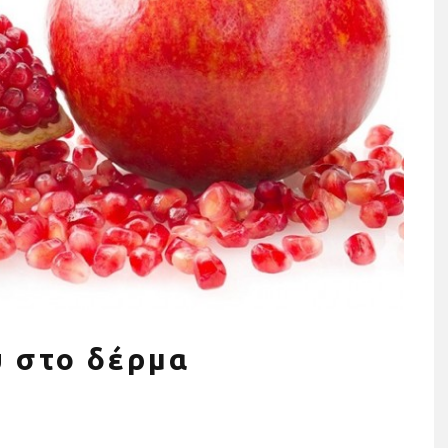
ησης σε όργανα
Τρέχουμε όλοι για όλους: Η
ια το σπίτι (+τι
Stoiximan Wheels Of Chang
οσέξεις)
στέλνει ένα ηχηρό μήνυμα γ
την ισότητα για δεύτερη
ύ στο δέρμα
χρονιά στον 13o
Ημιμαραθώνιο της Αθήνας