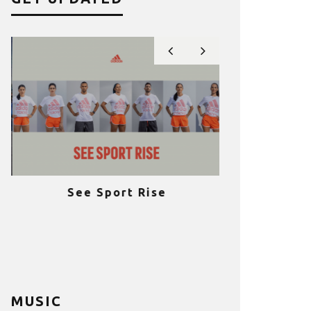
See Sport Rise
Πραγματοποι
e
επιτυχία 
ια
Fitness C
MUSIC