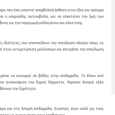
έρμα που έχει υποστεί υπερβολική έκθεση στον ήλιο και πρόωρη
ει η υπεριώδης ακτινοβολία, και να επεκτείνει την ζωή των
θυνη για την παραγωγή κολλαγόνου και ελαστίνης.
κές ιδιότητες, που επισπεύδουν την επούλωση πληγών όπως τα
ηθά στην αντιμετώπιση μολύνσεων και επιτρέπει την επούλωση
ταριστές βελουτέ
5 γρήγορα και υγιεινά σνακ
α τον χειμώνα
τρέπει να εισχωρεί σε βάθος στην επιδερμίδα. Το έλαιο από
την ανακούφιση του ξηρού δέρματος. Περιέχει λιπαρά οξέα
μβάνουν την ξηρότητα.
όμα και στη λιπαρή επιδερμίδα. Συνεπώς, είναι καλό για τους
μπορεί να ανακουφίσει τους ερεθισμούς.