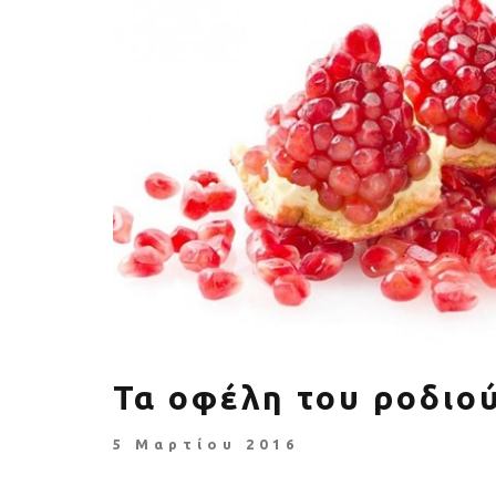
Πέθανε ο «πατέρας του
Αύξηση ζήτ
αιώνα», Dick Hoyt που έτρεχε
γυμναστικής γ
με τον ανάπηρο γιο του
να πρ
Τα οφέλη του ροδιο
5 Μαρτίου 2016