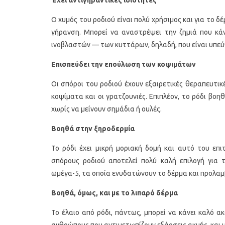
Ο χυμός του ροδιού είναι πολύ χρήσιμος και για το δ
γήρανση. Μπορεί να αναστρέψει την ζημιά που κάν
ινοβλαστών — των κυττάρων, δηλαδή, που είναι υπεύ
Επισπεύδει την επούλωση των κοψιμάτων
Οι σπόροι του ροδιού έχουν εξαιρετικές θεραπευτι
κοψίματα και οι γρατζουνιές. Επιπλέον, το ρόδι βο
χωρίς να μείνουν σημάδια ή ουλές.
Υγιεινό κέικ λεμονιού με
Οι 4 πιο λαχ
παπαρουνόσπορο και μύρτιλα
σούπες γι
Βοηθά στην ξηροδερμία
Το ρόδι έχει μικρή μοριακή δομή και αυτό του επι
σπόρους ροδιού αποτελεί πολύ καλή επιλογή για 
ωμέγα-5, τα οποία ενυδατώνουν το δέρμα και προλα
Βοηθά, όμως, και με το λιπαρό δέρμα
Το έλαιο από ρόδι, πάντως, μπορεί να κάνει καλό ακ
ανθρώπους που αντιμετωπίζουν εξάρσεις ακμής, και 