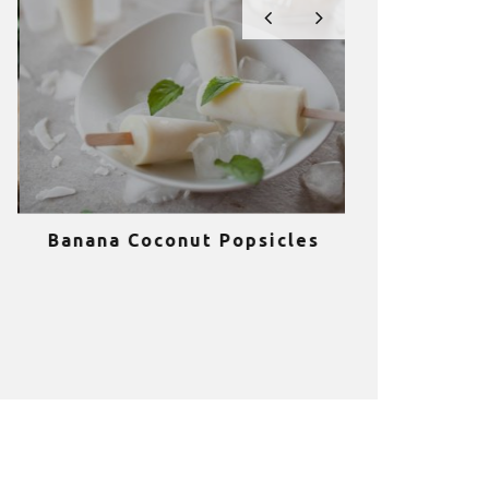
Banana Coconut Popsicles
10 σούπερ
υγιεινά sm
κα