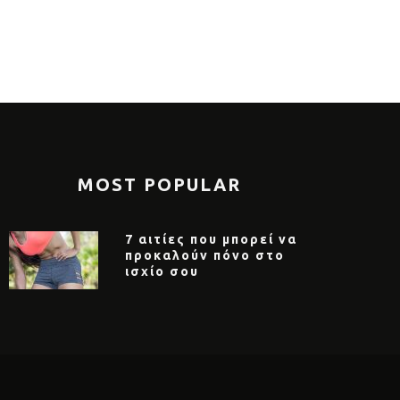
ή μαλλιά το καλοκαίρι
εγγραφές ά
MOST POPULAR
7 αιτίες που μπορεί να
προκαλούν πόνο στο
ισχίο σου