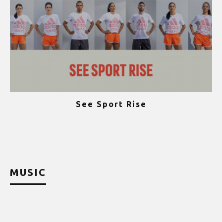
See Sport Rise
ψ
MUSIC