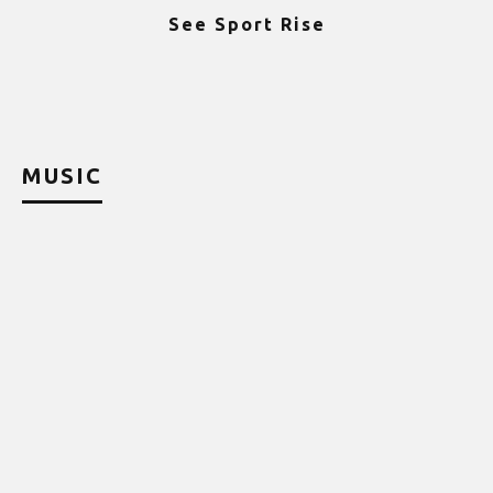
See Sport Rise
ψ
MUSIC