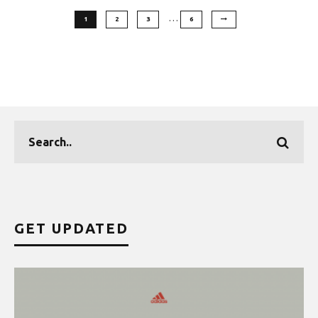
…
1
2
3
6
GET UPDATED