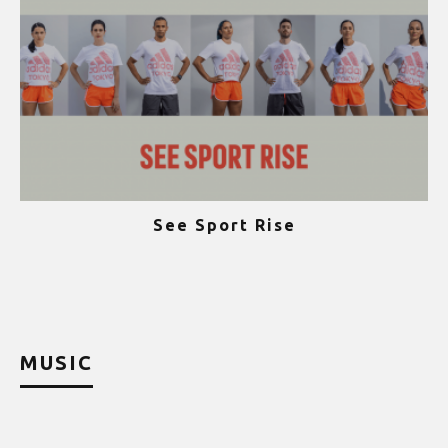
See Sport Rise
ψ
MUSIC