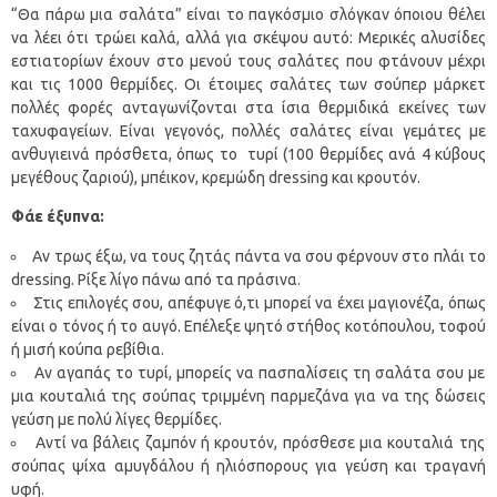
“Θα πάρω μια σαλάτα” είναι το παγκόσμιο σλόγκαν όποιου θέλει
να λέει ότι τρώει καλά, αλλά για σκέψου αυτό: Μερικές αλυσίδες
εστιατορίων έχουν στο μενού τους σαλάτες που φτάνουν μέχρι
και τις 1000 θερμίδες. Οι έτοιμες σαλάτες των σούπερ μάρκετ
πολλές φορές ανταγωνίζονται στα ίσια θερμιδικά εκείνες των
ταχυφαγείων. Είναι γεγονός, πολλές σαλάτες είναι γεμάτες με
ανθυγιεινά πρόσθετα, όπως το τυρί (100 θερμίδες ανά 4 κύβους
μεγέθους ζαριού), μπέικον, κρεμώδη dressing και κρουτόν.
Φάε έξυπνα:
Αν τρως έξω, να τους ζητάς πάντα να σου φέρνουν στο πλάι το
dressing. Ρίξε λίγο πάνω από τα πράσινα.
Στις επιλογές σου, απέφυγε ό,τι μπορεί να έχει μαγιονέζα, όπως
είναι ο τόνος ή το αυγό. Επέλεξε ψητό στήθος κοτόπουλου, τοφού
ή μισή κούπα ρεβίθια.
Αν αγαπάς το τυρί, μπορείς να πασπαλίσεις τη σαλάτα σου με
μια κουταλιά της σούπας τριμμένη παρμεζάνα για να της δώσεις
γεύση με πολύ λίγες θερμίδες.
Αντί να βάλεις ζαμπόν ή κρουτόν, πρόσθεσε μια κουταλιά της
σούπας ψίχα αμυγδάλου ή ηλιόσπορους για γεύση και τραγανή
υφή.