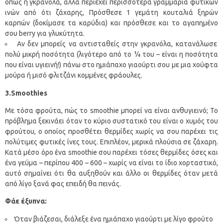
όπως η γκρανόλα, αλλά περιέχει περισσότερα γραμμάρια φυτικών
ινών από ότι ζάχαρης, Πρόσθεσε 1 γεμάτη κουταλιά ξηρών
καρπών (δοκίμασε τα καρύδια) και πρόσθεσε και το αγαπημένο
σου berry για γλυκύτητα.
Αν δεν μπορείς να αντισταθείς στην γκρανόλα, κατανάλωσε
πολύ μικρή ποσότητα (λιγότερο από το ¼ του – είναι η ποσότητα
που είναι υγιεινή!) πάνω στο ημιάπαχο γιαούρτι σου με μια χούφτα
μούρα ή μισό φλιτζάνι κομμένες φράουλες.
3.Smoothies
Με τόσα φρούτα, πώς το smoothie μπορεί να είναι ανθυγιεινό; Το
πρόβλημα ξεκινάει όταν το κύριο συστατικό του είναι ο χυμός του
φρούτου, ο οποίος προσθέτει θερμίδες χωρίς να σου παρέχει τις
πολύτιμες φυτικές ίνες τους. Επιπλέον, μερικά πλούσια σε ζάχαρη.
Κατά μέσο όρο ένα smoothie σου παρέχει τόσες θερμίδες όσες και
ένα γεύμα – περίπου 400 – 600 – χωρίς να είναι το ίδιο χορταστικό,
αυτό σημαίνει ότι θα αυξηθούν και άλλο οι θερμίδες όταν μετά
από λίγο ξανά φας επειδή θα πεινάς.
Φάε έξυπνα:
Όταν βιάζεσαι, διάλεξε ένα ημιάπαχο γιαούρτι με λίγο φρούτο