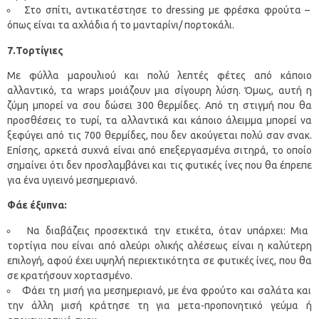
Στο σπίτι, αντικατέστησε το dressing με φρέσκα φρούτα –
όπως είναι τα αχλάδια ή το μανταρίνι/ πορτοκάλι.
7.Τορτίγιες
Με φύλλα μαρουλιού και πολύ λεπτές φέτες από κάποιο
αλλαντικό, τα wraps μοιάζουν μια σίγουρη λύση. Όμως, αυτή η
ζύμη μπορεί να σου δώσει 300 θερμίδες. Από τη στιγμή που θα
προσθέσεις το τυρί, τα αλλαντικά και κάποιο άλειμμα μπορεί να
ξεφύγει από τις 700 θερμίδες, που δεν ακούγεται πολύ σαν σνακ.
Επίσης, αρκετά συχνά είναι από επεξεργασμένα σιτηρά, το οποίο
σημαίνει ότι δεν προσλαμβάνει και τις φυτικές ίνες που θα έπρεπε
για ένα υγιεινό μεσημεριανό.
Φάε έξυπνα:
Να διαβάζεις προσεκτικά την ετικέτα, όταν υπάρχει: Μια
τορτίγια που είναι από αλεύρι ολικής αλέσεως είναι η καλύτερη
επιλογή, αφού έχει υψηλή περιεκτικότητα σε φυτικές ίνες, που θα
σε κρατήσουν χορτασμένο.
Φάει τη μισή για μεσημεριανό, με ένα φρούτο και σαλάτα και
την άλλη μισή κράτησε τη για μετα-προπονητικό γεύμα ή