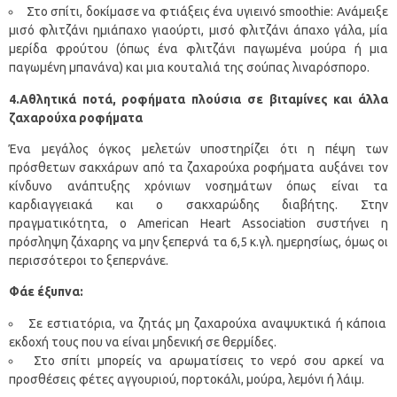
Στο σπίτι, δοκίμασε να φτιάξεις ένα υγιεινό smoothie: Aνάμειξε
μισό φλιτζάνι ημιάπαχο γιαούρτι, μισό φλιτζάνι άπαχο γάλα, μία
μερίδα φρούτου (όπως ένα φλιτζάνι παγωμένα μούρα ή μια
παγωμένη μπανάνα) και μια κουταλιά της σούπας λιναρόσπορο.
4.Αθλητικά ποτά, ροφήματα πλούσια σε βιταμίνες και άλλα
ζαχαρούχα ροφήματα
Ένα μεγάλος όγκος μελετών υποστηρίζει ότι η πέψη των
πρόσθετων σακχάρων από τα ζαχαρούχα ροφήματα αυξάνει τον
κίνδυνο ανάπτυξης χρόνιων νοσημάτων όπως είναι τα
καρδιαγγειακά και ο σακχαρώδης διαβήτης. Στην
πραγματικότητα, ο American Heart Association συστήνει η
πρόσληψη ζάχαρης να μην ξεπερνά τα 6,5 κ.γλ. ημερησίως, όμως οι
περισσότεροι το ξεπερνάνε.
Φάε έξυπνα:
Σε εστιατόρια, να ζητάς μη ζαχαρούχα αναψυκτικά ή κάποια
εκδοχή τους που να είναι μηδενική σε θερμίδες.
Στο σπίτι μπορείς να αρωματίσεις το νερό σου αρκεί να
προσθέσεις φέτες αγγουριού, πορτοκάλι, μούρα, λεμόνι ή λάιμ.