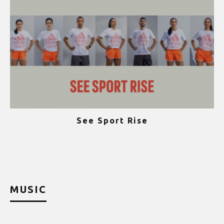
See Sport Rise
ψ
MUSIC