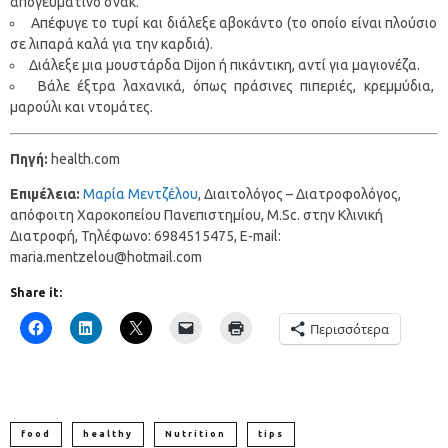
απογευματινό σνακ.
Απέφυγε το τυρί και διάλεξε αβοκάντο (το οποίο είναι πλούσιο
σε λιπαρά καλά για την καρδιά).
Διάλεξε μια μουστάρδα Dijon ή πικάντικη, αντί για μαγιονέζα.
Βάλε έξτρα λαχανικά, όπως πράσινες πιπεριές, κρεμμύδια,
μαρούλι και ντομάτες.
Πηγή:
health.com
Επιμέλεια:
Μαρία Μεντζέλου
, Διαιτολόγος – Διατροφολόγος,
απόφοιτη Χαροκοπείου Πανεπιστημίου, M.Sc. στην Κλινική
Διατροφή, Τηλέφωνο: 6984515475, E-mail:
maria.mentzelou@hotmail.com
Share it:
Περισσότερα
food
healthy
Nutrition
tips