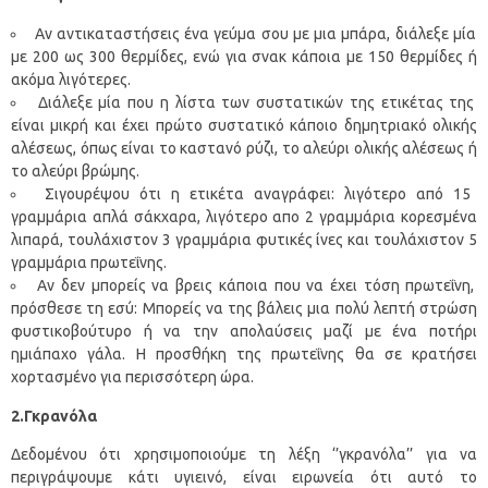
Αν αντικαταστήσεις ένα γεύμα σου με μια μπάρα, διάλεξε μία
με 200 ως 300 θερμίδες, ενώ για σνακ κάποια με 150 θερμίδες ή
ακόμα λιγότερες.
Διάλεξε μία που η λίστα των συστατικών της ετικέτας της
είναι μικρή και έχει πρώτο συστατικό κάποιο δημητριακό ολικής
αλέσεως, όπως είναι το καστανό ρύζι, το αλεύρι ολικής αλέσεως ή
το αλεύρι βρώμης.
Σιγουρέψου ότι η ετικέτα αναγράφει: λιγότερο από 15
γραμμάρια απλά σάκχαρα, λιγότερο απο 2 γραμμάρια κορεσμένα
λιπαρά, τουλάχιστον 3 γραμμάρια φυτικές ίνες και τουλάχιστον 5
γραμμάρια πρωτεΐνης.
Αν δεν μπορείς να βρεις κάποια που να έχει τόση πρωτεΐνη,
πρόσθεσε τη εσύ: Μπορείς να της βάλεις μια πολύ λεπτή στρώση
φυστικοβούτυρο ή να την απολαύσεις μαζί με ένα ποτήρι
ημιάπαχο γάλα. Η προσθήκη της πρωτεΐνης θα σε κρατήσει
χορτασμένο για περισσότερη ώρα.
2.Γκρανόλα
Δεδομένου ότι χρησιμοποιούμε τη λέξη ‘’γκρανόλα’’ για να
περιγράψουμε κάτι υγιεινό, είναι ειρωνεία ότι αυτό το