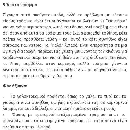
5.Άπαχα τρόφιμα
Σίγουρα αυτό ακούγεται καλό, αλλά το πρόβλημα με τέτοιου
είδους τρόφιμα είναι ότι οι άνθρωποι τα βλέπουν ως “εισιτήριο”
για να φάνε περισσότερο. Αυτό που δημιουργεί προβλήματα είναι
ότι όταν από αυτά τα τρόφιμα τους έχει αφαιρεθεί το λίπος, κάτι
πρέπει να προσθέσει γεύση – και αυτό το κάτι συνήθως είναι
σάκχαρα και νάτριο. Τα “καλά” λιπαρά είναι απαραίτητα σε μια
υγιεινή διατροφή, παρέχοντας γεύση, μειώνοντας τον κίνδυνο για
καρδιαγγειακά μέχρι και για τη βελτίωση της διάθεσης. Επιπλέον,
το λίπος συμβάλλει στον κορεσμό, πολλά τρόφιμα γίνονται
λιγότερο χορταστικά, το οποίο πιθανόν να σε οδηγήσει να φας
περισσότερο στο επόμενο γεύμα σου.
Φάε έξυπνα:
Τα γαλακτοκομικά προϊόντα, όπως το γάλα, το τυρί και το
γιαούρτι είναι συνήθως υψηλής περιεκτικότητας σε κορεσμένα
λιπαρά, για αυτό διάλεξε την άπαχη ή ημιάπαχη εκδοχή τους.
Όμοια, με εμεπορικά επεξεργασμένα τρόφιμα όπως οι
μαργαρίνες και τα κατεψυγμένα τρόφιμα, τα οποία συχνά είναι
πλούσια σε trans – λιπαρά.