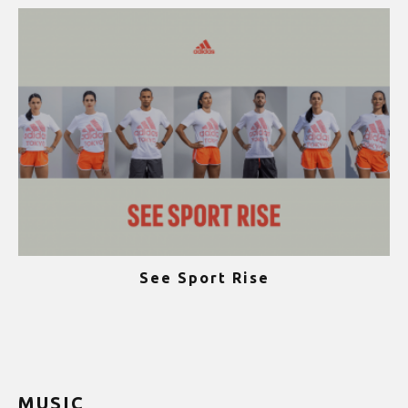
See Sport Rise
ψ
MUSIC