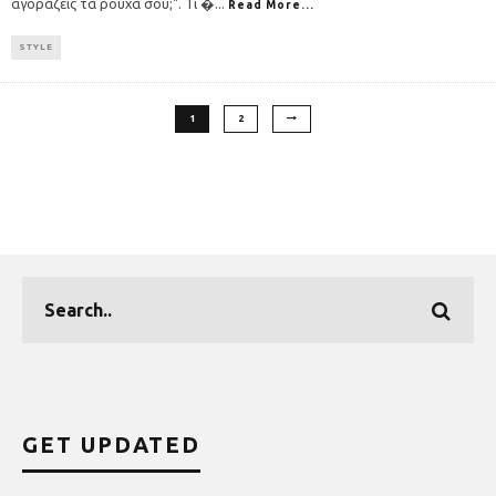
αγοράζεις τα ρούχα σου;". Τι �
...
Read More...
STYLE
1
2
GET UPDATED