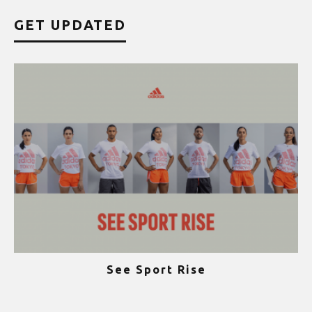
GET UPDATED
See Sport Rise
ψ