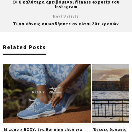
Οι 8 καλύτερα αμειβόμενοι fitness experts του
Instagram
Next Article
Τι να κάνεις οπωσδήποτε αν είσαι 20+ χρονών
Related Posts
ς
Mizuno x ROXY: ένα Running shoe για
Έγκυες δρομείς: η 