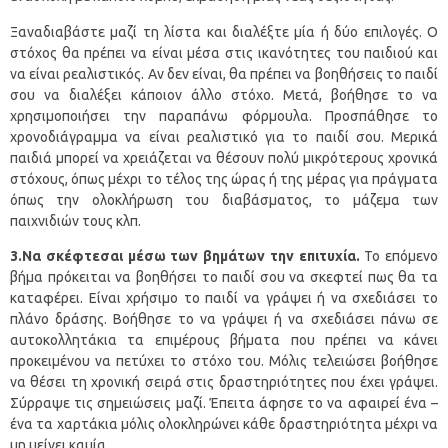
Ξαναδιαβάστε μαζί τη λίστα και διαλέξτε μία ή δύο επιλογές. Ο
στόχος θα πρέπει να είναι μέσα στις ικανότητες του παιδιού και
να είναι ρεαλιστικός. Αν δεν είναι, θα πρέπει να βοηθήσεις το παιδί
σου να διαλέξει κάποιον άλλο στόχο. Μετά, βοήθησε το να
χρησιμοποιήσει την παραπάνω φόρμουλα. Προσπάθησε το
χρονοδιάγραμμα να είναι ρεαλιστικό για το παιδί σου. Μερικά
παιδιά μπορεί να χρειάζεται να θέσουν πολύ μικρότερους χρονικά
στόχους, όπως μέχρι το τέλος της ώρας ή της μέρας για πράγματα
όπως την ολοκλήρωση του διαβάσματος, το μάζεμα των
παιχνιδιών τους κλπ.
3.Να σκέφτεσαι μέσω των βημάτων την επιτυχία.
Το επόμενο
βήμα πρόκειται να βοηθήσει το παιδί σου να σκεφτεί πως θα τα
καταφέρει. Είναι χρήσιμο το παιδί να γράψει ή να σχεδιάσει το
πλάνο δράσης. Βοήθησε το να γράψει ή να σχεδιάσει πάνω σε
αυτοκολλητάκια τα επιμέρους βήματα που πρέπει να κάνει
προκειμένου να πετύχει το στόχο του. Μόλις τελειώσει βοήθησε
να θέσει τη χρονική σειρά στις δραστηριότητες που έχει γράψει.
Σύρραψε τις σημειώσεις μαζί. Έπειτα άφησε το να αφαιρεί ένα –
ένα τα χαρτάκια μόλις ολοκληρώνει κάθε δραστηριότητα μέχρι να
μη μείνει καμία.