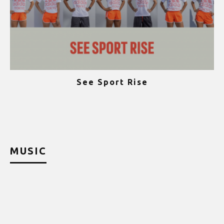
See Sport Rise
ψ
MUSIC