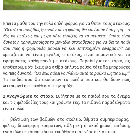
Έπειτα μάθε του την πολύ απλή φόρμα για να θέτει τους στόχους:
“Οι στόχοι συνήθως ξεκινούν με τη φράση Θα και έχουν δύο μέρη – τι
θες να πετύχεις και μέχρι πότε ελπίζεις να το πετύχεις. Όποτε είναι
δυνατόν, χρησιμοποίησε το μοντέλο στοχοθεσίας για να δει το παιδί
σου πως η φόρμουλα μπορεί να έχει επιτυχημένη εφαρμογή.
” Δε
χρειάζεται να είναι μεγάλος ο στόχος, είναι σημαντικό να το
εφαρμόσεις καθημερινά με στόχους. Παραδείγματος χάριν, ας
υποθέσουμε ότι έχεις μια στίβα άπλυτα ρούχα τότε θα μπορούσες
να πεις δυνατά:
“Θα έχω πάρει να πλύνω αυτά τα ρούχα ως τις 6 μ.μ.
”
Τα παιδιά σου θα ακούσουν το σχέδιο σου και θα δουν πως
λειτουργεί η στοχοθεσία στην πράξη.
2.Αναγνώρισε το στόχο.
Συζήτησε με τα παιδιά σου τα όνειρα
και τις φιλοδοξίες τους και γράψτε τες. Τα πιθανά παραδείγματα
είναι πολλά:
βελτίωση των βαθμών στο σχολείο, θέματα συμπεριφοράς,
φιλίες, διαχείρηση χρημάτων, αθλητική ή ακαδημαϊκή επίδοση,
ενασχόλη με κάποιο χόμπυ, εκμάθηση μιας νέας δεξιότητας.