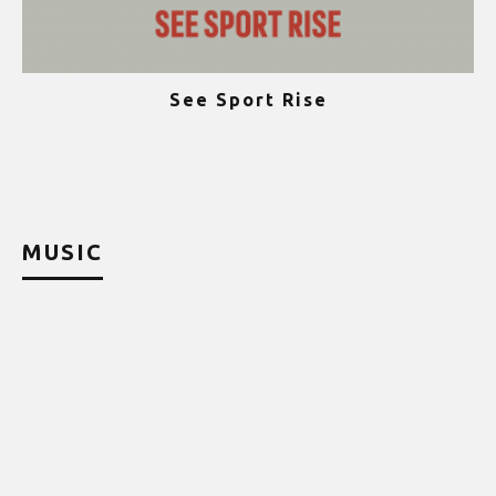
See Sport Rise
ψ
MUSIC