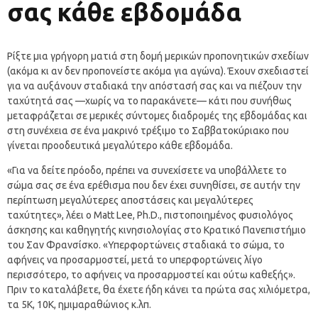
σας κάθε εβδομάδα
Ρίξτε μια γρήγορη ματιά στη δομή μερικών προπονητικών σχεδίων
(ακόμα κι αν δεν προπονείστε ακόμα για αγώνα). Έχουν σχεδιαστεί
για να αυξάνουν σταδιακά την απόστασή σας και να πιέζουν την
ταχύτητά σας —χωρίς να το παρακάνετε— κάτι που συνήθως
μεταφράζεται σε μερικές σύντομες διαδρομές της εβδομάδας και
στη συνέχεια σε ένα μακρινό τρέξιμο το Σαββατοκύριακο που
γίνεται προοδευτικά μεγαλύτερο κάθε εβδομάδα.
«Για να δείτε πρόοδο, πρέπει να συνεχίσετε να υποβάλλετε το
σώμα σας σε ένα ερέθισμα που δεν έχει συνηθίσει, σε αυτήν την
περίπτωση μεγαλύτερες αποστάσεις και μεγαλύτερες
ταχύτητες», λέει ο Matt Lee, Ph.D., πιστοποιημένος φυσιολόγος
άσκησης και καθηγητής κινησιολογίας στο Κρατικό Πανεπιστήμιο
του Σαν Φρανσίσκο. «Υπερφορτώνεις σταδιακά το σώμα, το
αφήνεις να προσαρμοστεί, μετά το υπερφορτώνεις λίγο
περισσότερο, το αφήνεις να προσαρμοστεί και ούτω καθεξής».
Πριν το καταλάβετε, θα έχετε ήδη κάνει τα πρώτα σας χιλιόμετρα,
τα 5K, 10K, ημιμαραθώνιος κ.λπ.