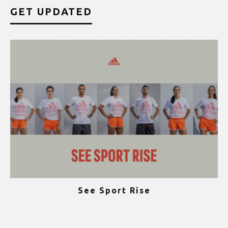
GET UPDATED
See Sport Rise
ψ