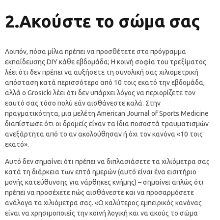
2.Ακούστε το σώμα σας
Λοιπόν, πόσα μίλια πρέπει να προσθέτετε στο πρόγραμμα
εκπαίδευσης DIY κάθε εβδομάδα; Η κοινή σοφία του τρεξίματος
λέει ότι δεν πρέπει να αυξήσετε τη συνολική σας χιλιομετρική
απόσταση κατά περισσότερο από 10 τοις εκατό την εβδομάδα,
αλλά ο Grosicki λέει ότι δεν υπάρχει λόγος να περιορίζετε τον
εαυτό σας τόσο πολύ εάν αισθάνεστε καλά. Στην
πραγματικότητα, μια μελέτη American Journal of Sports Medicine
διαπίστωσε ότι οι δρομείς είχαν τα ίδια ποσοστά τραυματισμών
ανεξάρτητα από το αν ακολούθησαν ή όχι τον κανόνα «10 τοις
εκατό».
Αυτό δεν σημαίνει ότι πρέπει να διπλασιάσετε τα χιλιόμετρα σας
κατά τη διάρκεια των επτά ημερών (αυτό είναι ένα εισιτήριο
μονής κατεύθυνσης για νάρθηκες κνήμης) – σημαίνει απλώς ότι
πρέπει να προσέχετε πώς αισθάνεστε και να προσαρμόσετε
ανάλογα τα χιλιόμετρα σας. «Ο καλύτερος εμπειρικός κανόνας
είναι να χρησιμοποιείς την κοινή λογική και να ακούς το σώμα