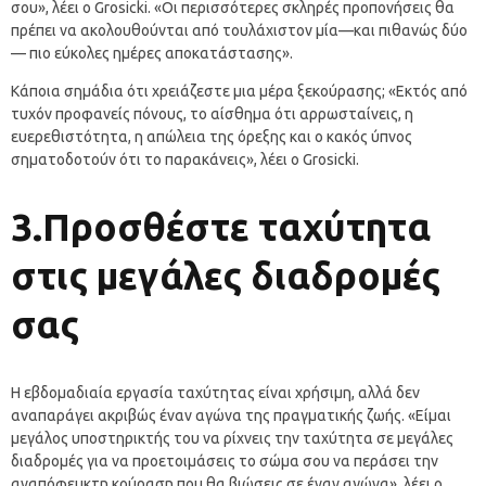
σου», λέει ο Grosicki. «Οι περισσότερες σκληρές προπονήσεις θα
πρέπει να ακολουθούνται από τουλάχιστον μία—και πιθανώς δύο
— πιο εύκολες ημέρες αποκατάστασης».
Κάποια σημάδια ότι χρειάζεστε μια μέρα ξεκούρασης; «Εκτός από
τυχόν προφανείς πόνους, το αίσθημα ότι αρρωσταίνεις, η
ευερεθιστότητα, η απώλεια της όρεξης και ο κακός ύπνος
σηματοδοτούν ότι το παρακάνεις», λέει ο Grosicki.
3.Προσθέστε ταχύτητα
στις μεγάλες διαδρομές
σας
Η εβδομαδιαία εργασία ταχύτητας είναι χρήσιμη, αλλά δεν
αναπαράγει ακριβώς έναν αγώνα της πραγματικής ζωής. «Είμαι
μεγάλος υποστηρικτής του να ρίχνεις την ταχύτητα σε μεγάλες
διαδρομές για να προετοιμάσεις το σώμα σου να περάσει την
αναπόφευκτη κούραση που θα βιώσεις σε έναν αγώνα», λέει ο