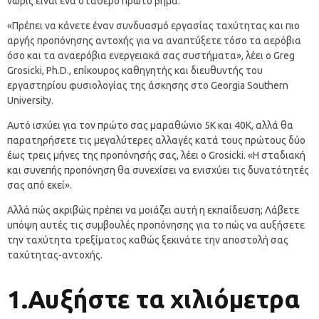
νωρίς είναι ένα σταθερό πρώτο βήμα.
«Πρέπει να κάνετε έναν συνδυασμό εργασίας ταχύτητας και πιο
αργής προπόνησης αντοχής για να αναπτύξετε τόσο τα αερόβια
όσο και τα αναερόβια ενεργειακά σας συστήματα», λέει ο Greg
Grosicki, Ph.D., επίκουρος καθηγητής και διευθυντής του
εργαστηρίου φυσιολογίας της άσκησης στο Georgia Southern
University.
Αυτό ισχύει για τον πρώτο σας μαραθώνιο 5K και 40K, αλλά θα
παρατηρήσετε τις μεγαλύτερες αλλαγές κατά τους πρώτους δύο
έως τρεις μήνες της προπόνησής σας, λέει ο Grosicki. «Η σταδιακή
και συνεπής προπόνηση θα συνεχίσει να ενισχύει τις δυνατότητές
σας από εκεί».
Αλλά πώς ακριβώς πρέπει να μοιάζει αυτή η εκπαίδευση; Λάβετε
υπόψη αυτές τις συμβουλές προπόνησης για το πώς να αυξήσετε
την ταχύτητα τρεξίματος καθώς ξεκινάτε την αποστολή σας
ταχύτητας-αντοχής.
1.Αυξήστε τα χιλιόμετρα