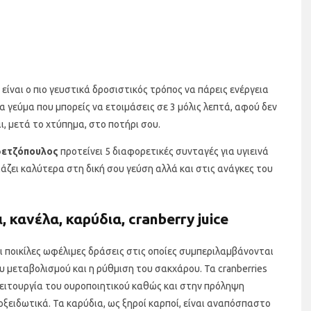
 είναι ο πιο γευστικά δροσιστικός τρόπος να πάρεις ενέργεια
α γεύμα που μπορείς να ετοιμάσεις σε 3 μόλις λεπτά, αφού δεν
ι, μετά το χτύπημα, στο ποτήρι σου.
φετζόπουλος
προτείνει 5 διαφορετικές συνταγές για υγιεινά
ριάζει καλύτερα στη δική σου γεύση αλλά και στις ανάγκες του
 κανέλα, καρύδια, cranberry juice
ει ποικίλες ωφέλιμες δράσεις στις οποίες συμπεριλαμβάνονται
υ μεταβολισμού και η ρύθμιση του σακχάρου. Τα cranberries
ειτουργία του ουροποιητικού καθώς και στην πρόληψη
οξειδωτικά. Τα καρύδια, ως ξηροί καρποί, είναι αναπόσπαστο