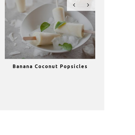
Banana Coconut Popsicles
10 σούπερ
υγιεινά sm
κα