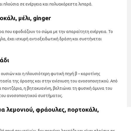
αι πλούσια σε ενέργεια και πολυακόρεστα λιπαρά.
κάλι, μέλι, ginger
αρα που εφοδιάζουν το σώμα με την απαραίτητη ενέργεια. Το
λα, έχει ισχυρή αντιοξειδωτική δράση και συστήνεται
άδι
ταριστές βελουτέ
5 γρήγορα και υγιεινά σνακ
α τον χειμώνα
 ουσιών και η πλουσιότερη φυτική πηγή β – καροτίνης
οστασία της όρασης και στην ενίσχυση του ανοσοποιητικού. Από
α παντζάρια, η βητακυανίνη, βελτιώνει τη φυσική άμυνα του
του ανοσοποιητικού συστήματος.
α λεμονιού, φράουλες, πορτοκάλι,