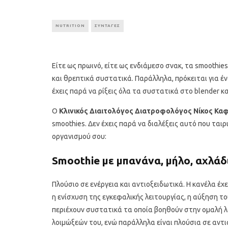
NUTRITION
ΣΥΝΤΑΓΕΣ
Είτε ως πρωινό, είτε ως ενδιάμεσο σνακ, τα smoothies
και θρεπτικά συστατικά. Παράλληλα, πρόκειται για έν
έχεις παρά να ρίξεις όλα τα συστατικά στο blender κα
Ο
Κλινικός Διαιτολόγος Διατροφολόγος Νίκος Κα
smoothies. Δεν έχεις παρά να διαλέξεις αυτό που ται
οργανισμού σου:
Smoothie με μπανάνα, μήλο, αχλάδι,
Πλούσιο σε ενέργεια και αντιοξειδωτικά. Η κανέλα έχ
η ενίσχυση της εγκεφαλικής λειτουργίας, η αύξηση το
περιέχουν συστατικά τα οποία βοηθούν στην ομαλή λ
λοιμώξεών του, ενώ παράλληλα είναι πλούσια σε αντι