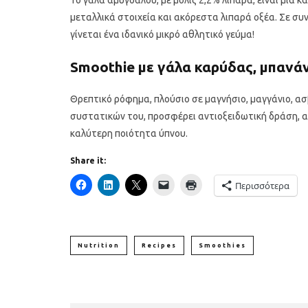
Το γάλα αμυγδάλου, με μόλις 2,2% λιπαρά, είναι μια κ
μεταλλικά στοιχεία και ακόρεστα λιπαρά οξέα. Σε συ
γίνεται ένα ιδανικό μικρό αθλητικό γεύμα!
Smoothie με γάλα καρύδας, μπανάνα
Θρεπτικό ρόφημα, πλούσιο σε μαγνήσιο, μαγγάνιο, ασ
συστατικών του, προσφέρει αντιοξειδωτική δράση, α
καλύτερη ποιότητα ύπνου.
Share it:
Περισσότερα
Nutrition
Recipes
Smoothies