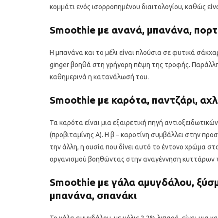
κομμάτι ενός ισορροπημένου διαιτολογίου, καθώς είν
Smoothie με ανανά, μπανάνα, πορτο
Η μπανάνα και το μέλι είναι πλούσια σε φυτικά σάκχ
ginger βοηθά στη γρήγορη πέψη της τροφής. Παράλλη
καθημερινά η κατανάλωσή του.
Smoothie με καρότα, παντζάρι, αχλ
Υγιεινό κέικ λεμονιού με
Οι 4 πιο λαχ
παπαρουνόσπορο και μύρτιλα
σούπες γι
Τα καρότα είναι μια εξαιρετική πηγή αντιοξειδωτικών
(προβιταμίνης Α). Η β – καροτίνη συμβάλλει στην πρ
την άλλη, η ουσία που δίνει αυτό το έντονο χρώμα στ
οργανισμού βοηθώντας στην αναγέννηση κυττάρων 
Smoothie με γάλα αμυγδάλου, ξύσμ
μπανάνα, σπανάκι