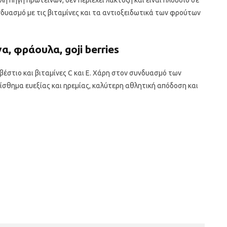
αλή πηγή πρωτεϊνών, δεν περιέχει λακτόζη και είναι πλούσιο σε
νδυασμό με τις βιταμίνες και τα αντιοξειδωτικά των φρούτων
, φράουλα, goji berries
βέστιο και βιταμίνες C και Ε. Χάρη στον συνδυασμό των
ίσθημα ευεξίας και ηρεμίας, καλύτερη αθλητική απόδοση και