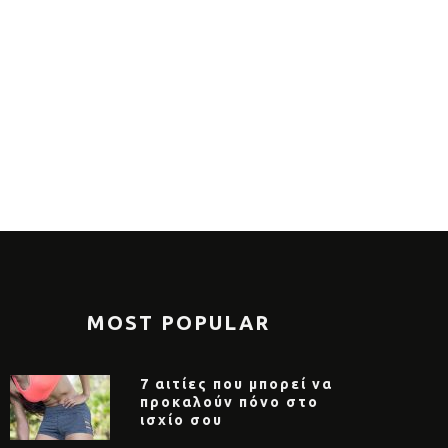
πιο θρεπτικά πρωινά για το
Νέα μελέτη 
οκαίρι
να φάτε με
MOST POPULAR
7 αιτίες που μπορεί να
προκαλούν πόνο στο
ισχίο σου