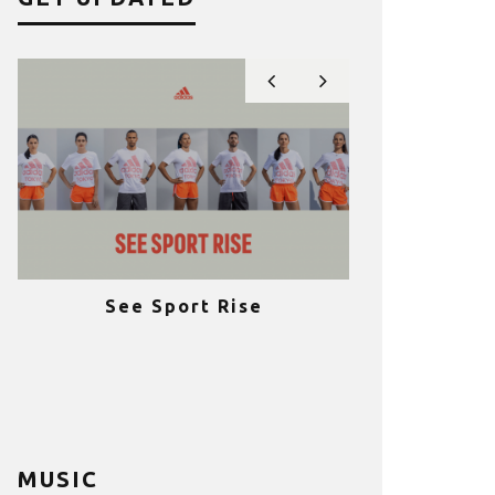
See Sport Rise
Πραγματοποι
e
επιτυχία 
ια
Fitness C
MUSIC