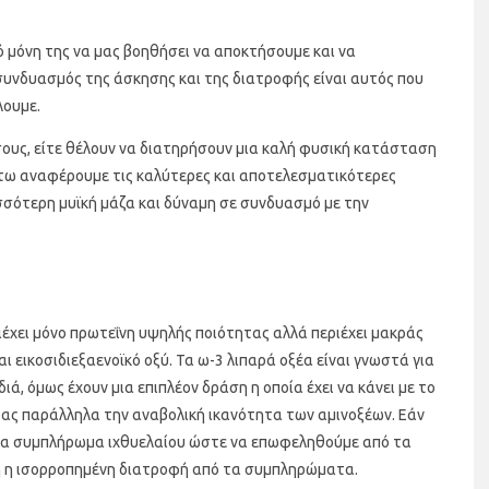
ό μόνη της να μας βοηθήσει να αποκτήσουμε και να
συνδυασμός της άσκησης και της διατροφής είναι αυτός που
λουμε.
ους, είτε θέλουν να διατηρήσουν μια καλή φυσική κατάσταση
άτω αναφέρουμε τις καλύτερες και αποτελεσματικότερες
σότερη μυϊκή μάζα και δύναμη σε συνδυασμό με την
έχει μόνο πρωτεΐνη υψηλής ποιότητας αλλά περιέχει μακράς
 εικοσιδιεξαενοϊκό οξύ. Τα ω-3 λιπαρά οξέα είναι γνωστά για
ά, όμως έχουν μια επιπλέον δράση η οποία έχει να κάνει με το
ας παράλληλα την αναβολική ικανότητα των αμινοξέων. Εάν
 ένα συμπλήρωμα ιχθυελαίου ώστε να επωφεληθούμε από τα
ρη η ισορροπημένη διατροφή από τα συμπληρώματα.