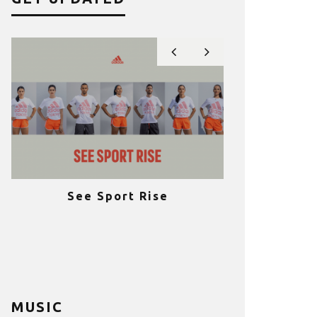
See Sport Rise
Πραγματοποι
e
επιτυχία 
ια
Fitness C
MUSIC