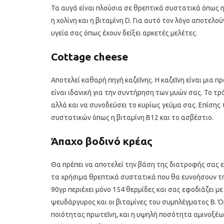
Τα αυγά είναι πλούσια σε θρεπτικά συστατικά όπως 
η χολίνη και η βιταμίνη D. Για αυτό τον λόγο αποτελο
υγεία σας όπως έχουν δείξει αρκετές μελέτες.
Cottage cheese
Αποτελεί καθαρή πηγή καζεΐνης. Η καζεΐνη είναι μια 
είναι ιδανική για την συντήρηση των μυών σας. Το τρ
αλλά και να συνοδεύσει το κυρίως γεύμα σας. Επίσης 
συστατικών όπως η βιταμίνη Β12 και το ασβέστιο.
Άπαχο βοδινό κρέας
Θα πρέπει να αποτελεί την βάση της διατροφής σας ε
τα χρήσιμα θρεπτικά συστατικά που θα ευνοήσουν τη
90γρ περιέχει μόνο 154 θερμίδες και σας εφοδιάζει μ
ψευδάργυρος και οι βιταμίνες του συμπλέγματος Β. 
ποιότητας πρωτεΐνη, και η υψηλή ποσότητα αμινοξέων