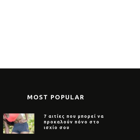
πιο θρεπτικά πρωινά για το
Νέα μελέτη 
οκαίρι
να φάτε με
MOST POPULAR
7 αιτίες που μπορεί να
προκαλούν πόνο στο
ισχίο σου