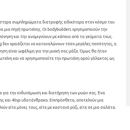
λέστερα συμπληρώματα διατροφής ειδικότερα στον κόσμο του
ρα μια πηγή πρωτεΐνης. Οι bodybuilders χρησιμοποιούν την
πόνηση και την αναμιγνύουν με κάποια από τα γεύματα τους.
g δεν χρειάζεται να καταναλώνουν τόσο μεγάλες ποσότητες, η
ηση είναι ωφέλιμη για την μυϊκή σας μάζα. Όμως θα ήταν
εΐνη και να χρησιμοποιείτε την πρωτεΐνη ορού γάλακτος ως
ταριστές βελουτέ
5 γρήγορα και υγιεινά σνακ
α τον χειμώνα
λο για την ενδυνάμωση και διατήρηση των μυών σας. Ένα
νης και 40γρ υδατάνθρακα. Επιπρόσθετα, αποτελούν μια
 είτε μόνες τους, είτε με καστανό ρύζι, είτε σε μια σαλάτα.