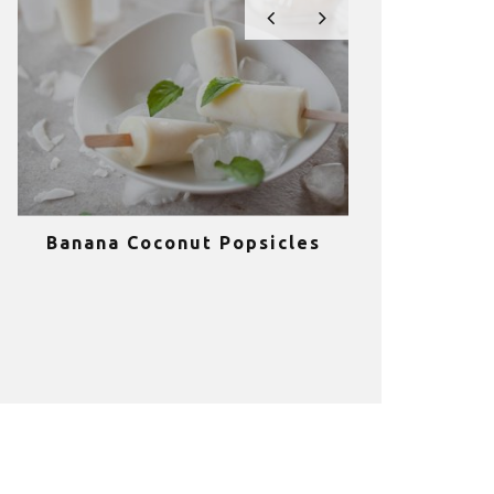
Banana Coconut Popsicles
10 σούπερ
υγιεινά sm
κα