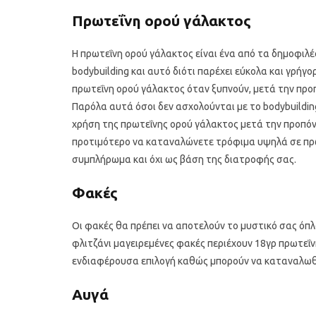
Πρωτεΐνη ορού γάλακτος
Η πρωτεΐνη ορού γάλακτος είναι ένα από τα δημοφι
bodybuilding και αυτό διότι παρέχει εύκολα και γρήγο
πρωτεΐνη ορού γάλακτος όταν ξυπνούν, μετά την προ
Παρόλα αυτά όσοι δεν ασχολούνται με το bodybuildin
χρήση της πρωτεΐνης ορού γάλακτος μετά την προπόν
προτιμότερο να καταναλώνετε τρόφιμα υψηλά σε πρωτ
Υγιεινό κέικ λεμονιού με
Οι 4 πιο λαχ
συμπλήρωμα και όχι ως βάση της διατροφής σας.
παπαρουνόσπορο και μύρτιλα
σούπες γι
Φακές
Οι φακές θα πρέπει να αποτελούν το μυστικό σας όπ
φλιτζάνι μαγειρεμένες φακές περιέχουν 18γρ πρωτεΐ
ενδιαφέρουσα επιλογή καθώς μπορούν να καταναλωθούν
Αυγά