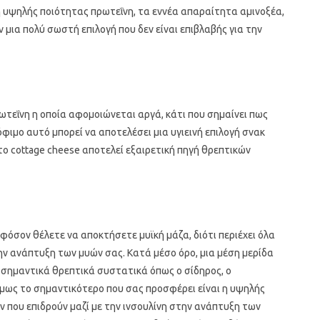
η υψηλής ποιότητας πρωτεΐνη, τα εννέα απαραίτητα αμινοξέα,
ύν μια πολύ σωστή επιλογή που δεν είναι επιβλαβής για την
πρωτεΐνη η οποία αφομοιώνεται αργά, κάτι που σημαίνει πως
όφιμο αυτό μπορεί να αποτελέσει μια υγιεινή επιλογή σνακ
το cottage cheese αποτελεί εξαιρετική πηγή θρεπτικών
φόσον θέλετε να αποκτήσετε μυϊκή μάζα, διότι περιέχει όλα
ν ανάπτυξη των μυών σας. Κατά μέσο όρο, μια μέση μερίδα
ε σημαντικά θρεπτικά συστατικά όπως ο σίδηρος, ο
Όμως το σημαντικότερο που σας προσφέρει είναι η υψηλής
 που επιδρούν μαζί με την ινσουλίνη στην ανάπτυξη των