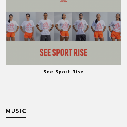
See Sport Rise
ψ
MUSIC