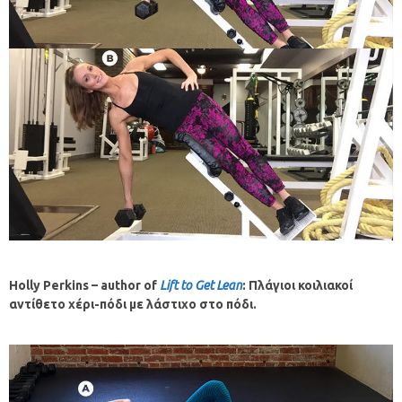
Holly
Perkins
–
author
of
Lift
to
Get
Lean
: Πλάγιοι κοιλιακοί
αντίθετο χέρι-πόδι με λάστιχο στο πόδι.