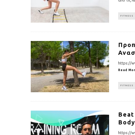
FITNESS
Προπ
Ανασ
https://
Read Mor
FITNESS
Beat
Body
https://