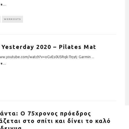
e...
WORKOUTS
 Yesterday 2020 – Pilates Mat
www.youtube.com/watch?v=oGvEs0U5Rqk Πηγή: Garmin
...
γρήγορα και υγιεινά σνακ
Banana Coconut P
e...
άντα: Ο 75χρονος πρόεδρος
άζεται στο σπίτι και δίνει το καλό
δειγμα