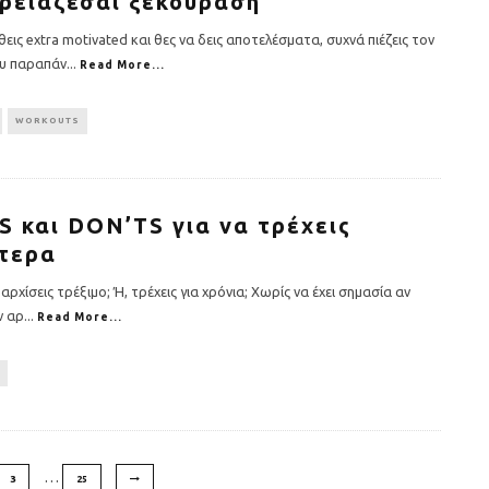
χρειάζεσαι ξεκούραση
εις extra motivated και θες να δεις αποτελέσματα, συχνά πιέζεις τον
υ παραπάν
...
Read More...
WORKOUTS
S και DON’TS για να τρέχεις
τερα
 αρχίσεις τρέξιμο; Ή, τρέχεις για χρόνια; Xωρίς να έχει σημασία αν
ν αρ
...
Read More...
…
3
25