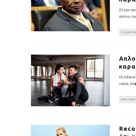
Σε μια π
σπίτια τ
STORYTE
Απλο
καρα
Οι ειδικο
υγεία, επ
WELLNES
Reco