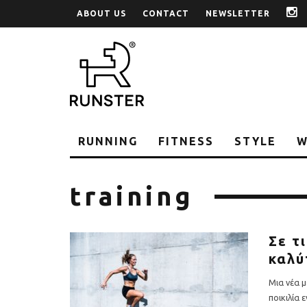
ABOUT US
CONTACT
NEWSLETTER
i
RUNNING
FITNESS
STYLE
W
training
Σε τ
καλύ
Μια νέα μ
ποικιλία