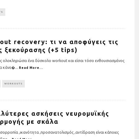
TS
out recovery: τι να αποφύγεις τις
ς ξεκούρασης (+5 tips)
λις ολοκληρώσει ένα δύσκολο workout και είσαι τόσο ενθουσιασμένος
να κάνε�
...
Read More...
WORKOUTS
έχουμε όλοι για όλους: Η
See Sport R
iximan Wheels Of Change
νει ένα ηχηρό μήνυμα για
ην ισότητα για δεύτερη
χρονιά στον 13o
αλύτερες ασκήσεις νευρομυϊκής
ιμαραθώνιο της Αθήνας
ρμογής με σκάλα
ισορροπία ,ικανότητα ,προσανατολισμός ,αντίδραση είναι κάποιες
έξεις
...