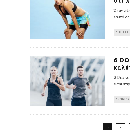
ότι 
Όταν νιώθ
εαυτό σο
FITNESS
6 DO
καλύ
Θέλεις να
είσαι στη
RUNNING
1
2