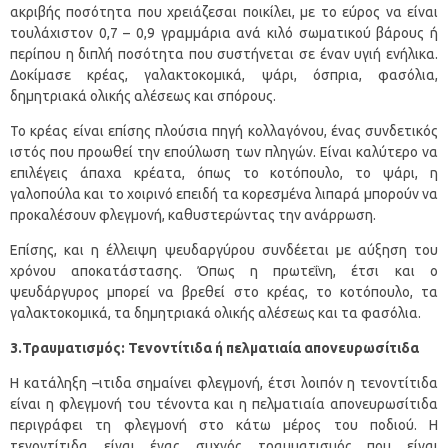
ακριβής ποσότητα που χρειάζεσαι ποικίλει, με το εύρος να είναι
τουλάχιστον 0,7 – 0,9 γραμμάρια ανά κιλό σωματικού βάρους ή
περίπου η διπλή ποσότητα που συστήνεται σε έναν υγιή ενήλικα.
Δοκίμασε κρέας, γαλακτοκομικά, ψάρι, όσπρια, φασόλια,
δημητριακά ολικής αλέσεως και σπόρους.
Το κρέας είναι επίσης πλούσια πηγή κολλαγόνου, ένας συνδετικός
ιστός που προωθεί την επούλωση των πληγών. Είναι καλύτερο να
επιλέγεις άπαχα κρέατα, όπως το κοτόπουλο, το ψάρι, η
γαλοπούλα και το χοιρινό επειδή τα κορεσμένα λιπαρά μπορούν να
προκαλέσουν φλεγμονή, καθυστερώντας την ανάρρωση.
Επίσης, και η έλλειψη ψευδαργύρου συνδέεται με αύξηση του
χρόνου αποκατάστασης. Όπως η πρωτεΐνη, έτσι και ο
ψευδάργυρος μπορεί να βρεθεί στο κρέας, το κοτόπουλο, τα
γαλακτοκομικά, τα δημητριακά ολικής αλέσεως και τα φασόλια.
3.Τραυματισμός: Τενοντίτιδα ή πελματιαία απονευρωσίτιδα
Η κατάληξη –ιτιδα σημαίνει φλεγμονή, έτσι λοιπόν η τενοντίτιδα
είναι η φλεγμονή του τένοντα και η πελματιαία απονευρωσίτιδα
περιγράφει τη φλεγμονή στο κάτω μέρος του ποδιού. Η
τενοντίτιδα είναι ένας συχνός τραυματισμός που είναι