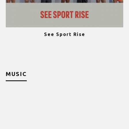
See Sport Rise
ψ
MUSIC