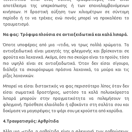
αποτέλεσμα της υπερκόπωσης ή των επαναλαμβανόμενων
κινήσεων. Η δραστική αύξηση των χιλιομέτρων σε σύντομη
περίοδο ή το να τρέχεις ενώ πονάς μπορεί να προκαλέσει το
τραυματισμό.
Να φας: Τρόφιμα πλούσια σε αντιοξειδωτικά και καλά λιπαρά.
Όποτε υποφέρεις από μια –ιτιδα, να τρως πολλά χρώματα. Τα
αντιοξειδωτικά είναι μαχητές της φλεγμονής και βρίσκονται σε
φρούτα και λαχανικά. Ακόμα, όσο πιο σκούρο είναι το προϊόν, τόσο
πιο υψηλό είναι σε αντιοξειδωτικά. Όταν δεν είσαι σίγουρο,
διάλεξε τα σκουρόχρωμα πράσινα λαχανικά, τα μούρα και τις
ρίζες λαχανικών.
Μπορεί να είσαι διστακτικός να φας περισσότερο λίπος όταν δεν
είσαι σωματικά δραστήριος, ωστόσο τα καλά πολυακόρεστα
λιπαρά μπορούν στην πραγματικότητα να πολεμήσουν τη
φλεγμονή. Πρόσθεσε ελαιόλαδο ή αβοκάντο στη σαλάτα σου και
δοκίμασε να μαγειρέψεις το ψάρι σου με κρούστα από καρύδια.
4.Τραυματισμός: Αρθρίτιδα
Άλλη μια –ιτιδα, η αρθρίτιδα είναι η φλεγμονή των αρθρώσεων.