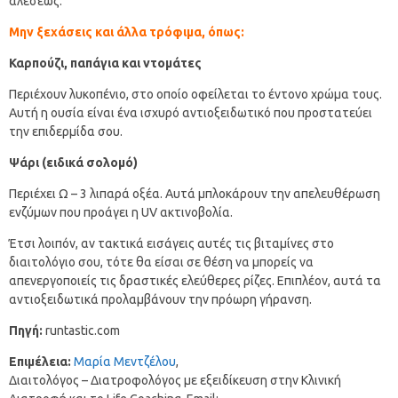
αλέσεως.
Μην ξεχάσεις και άλλα τρόφιμα, όπως:
Καρπούζι, παπάγια και ντομάτες
Περιέχουν λυκοπένιο, στο οποίο οφείλεται το έντονο χρώμα τους.
Αυτή η ουσία είναι ένα ισχυρό αντιοξειδωτικό που προστατεύει
την επιδερμίδα σου.
Ψάρι (ειδικά σολομό)
Περιέχει Ω – 3 λιπαρά οξέα. Αυτά μπλοκάρουν την απελευθέρωση
ενζύμων που προάγει η UV ακτινοβολία.
Έτσι λοιπόν, αν τακτικά εισάγεις αυτές τις βιταμίνες στο
διαιτολόγιο σου, τότε θα είσαι σε θέση να μπορείς να
απενεργοποιείς τις δραστικές ελεύθερες ρίζες. Επιπλέον, αυτά τα
αντιοξειδωτικά προλαμβάνουν την πρόωρη γήρανση.
Πηγή:
runtastic.com
Επιμέλεια:
Μαρία Μεντζέλου
,
Διαιτολόγος – Διατροφολόγος με εξειδίκευση στην Κλινική