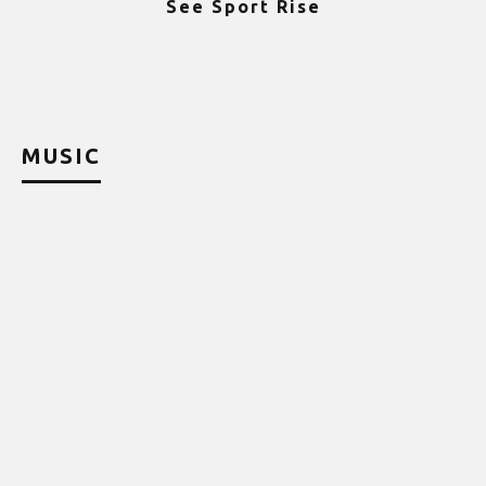
See Sport Rise
ψ
MUSIC