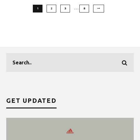
…
1
2
3
8
GET UPDATED