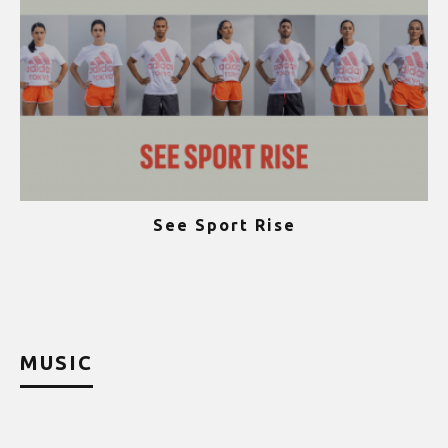
See Sport Rise
ψ
MUSIC