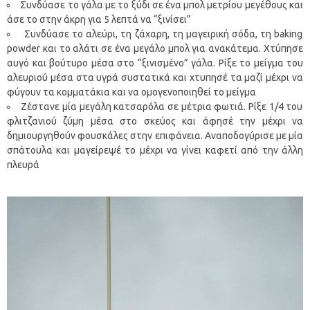
Συνδύασε το γάλα με το ξύδι σε ένα μπολ μετρίου μεγέθους και
άσε το στην άκρη για 5 λεπτά να “ξινίσει”
Συνδύασε το αλεύρι, τη ζάχαρη, τη μαγειρική σόδα, τη baking
powder και το αλάτι σε ένα μεγάλο μπολ για ανακάτεμα. Χτύπησε
αυγό και βούτυρο μέσα στο “ξινισμένο” γάλα. Ρίξε το μείγμα του
αλευριού μέσα στα υγρά συστατικά και χτυπησέ τα μαζί μέχρι να
φύγουν τα κομματάκια και να ομογενοποιηθεί το μείγμα
Ζέστανε μία μεγάλη κατσαρόλα σε μέτρια φωτιά. Ρίξε 1/4 του
φλιτζανιού ζύμη μέσα στο σκεύος και άφησέ την μέχρι να
δημιουργηθούν φουσκάλες στην επιφάνεια. Αναποδογύρισε με μία
σπάτουλα και μαγείρεψέ το μέχρι να γίνει καφετί από την άλλη
πλευρά