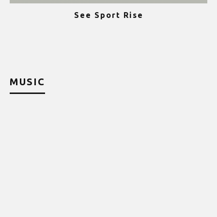
See Sport Rise
ψ
MUSIC