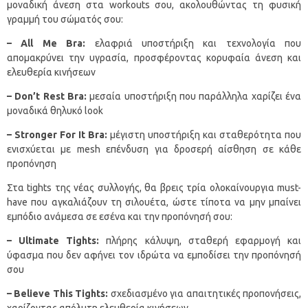
μοναδική άνεση στα workouts σου, ακολουθώντας τη φυσική
γραμμή του σώματός σου:
– All Me Bra:
ελαφριά υποστήριξη και τεχνολογία που
απομακρύνει την υγρασία, προσφέροντας κορυφαία άνεση και
ελευθερία κινήσεων
– Don’t Rest Bra:
μεσαία υποστήριξη που παράλληλα χαρίζει ένα
μοναδικά θηλυκό look
– Stronger For It Bra:
μέγιστη υποστήριξη και σταθερότητα που
ενισχύεται με mesh επένδυση για δροσερή αίσθηση σε κάθε
προπόνηση
Στα tights της νέας συλλογής, θα βρεις τρία ολοκαίνουργια must-
have που αγκαλιάζουν τη σιλουέτα, ώστε τίποτα να μην μπαίνει
εμπόδιο ανάμεσα σε εσένα και την προπόνησή σου:
– Ultimate Tights:
πλήρης κάλυψη, σταθερή εφαρμογή και
ύφασμα που δεν αφήνει τον ιδρώτα να εμποδίσει την προπόνησή
σου
– Believe This Tights:
σχεδιασμένο για απαιτητικές προπονήσεις,
χαρίζοντας απόλυτη ελευθερία κινήσεων