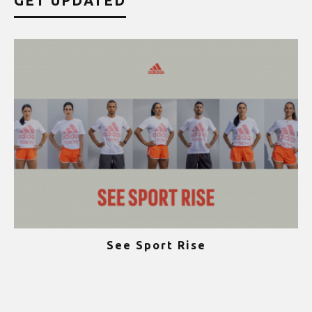
GET UPDATED
See Sport Rise
ψ