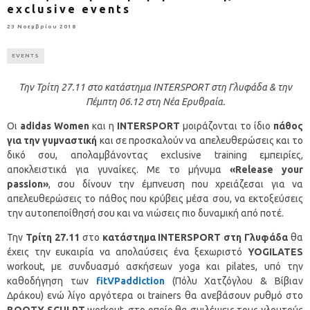
exclusive events
23 Νοεμβρίου 2018
EVENTS
Την Τρίτη 27.11 στο κατάστημα
INTERSPORT
στη Γλυφάδα & την
Πέμπτη 06.12 στη Νέα Ερυθραία.
Οι
adidas
Women
και η
INTERSPORT
μοιράζονται το ίδιο
πάθος
για την γυμναστική
και σε προσκαλούν να απελευθερώσεις και το
δικό σου, απολαμβάνοντας exclusive training εμπειρίες,
αποκλειστικά για γυναίκες. Με το μήνυμα
«
Release
your
passion
»
, σου δίνουν την έμπνευση που χρειάζεσαι για να
απελευθερώσεις το πάθος που κρύβεις μέσα σου, να εκτοξεύσεις
την αυτοπεποίθησή σου και να νιώσεις πιο δυναμική από ποτέ.
Την
Τρίτη 27.11
στο
κατάστημα
INTERSPORT
στη Γλυφάδα
θα
έχεις την ευκαιρία να απολαύσεις ένα ξεχωριστό
YOGILATES
workout, με συνδυασμό ασκήσεων yoga και pilates, υπό την
καθοδήγηση των
fitVPaddiction
(Πόλυ Χατζόγλου & Βίβιαν
Δράκου) ενώ λίγο αργότερα οι trainers θα ανεβάσουν ρυθμό στο
BOOTY
SCULPT
workout, στο οποίο θα σμιλέψεις τους γλουτούς