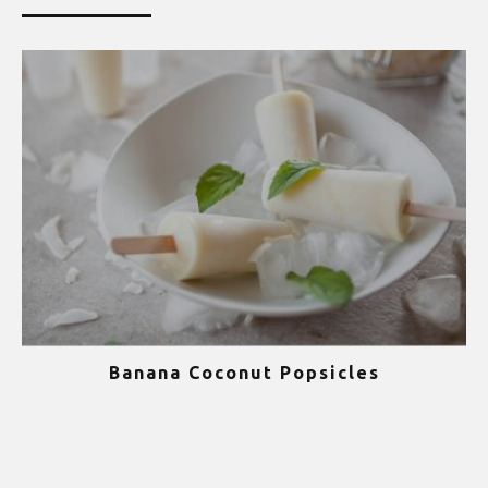
Banana Coconut Popsicles
1