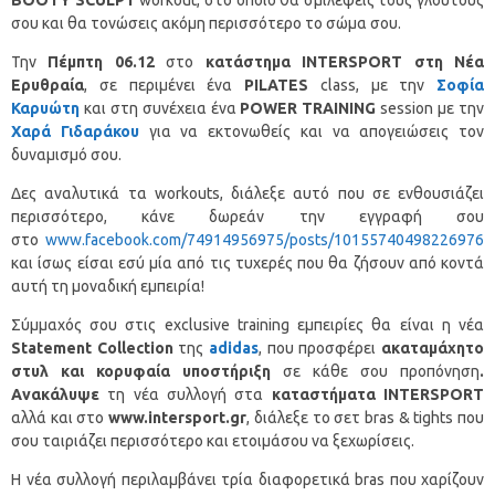
σου και θα τονώσεις ακόμη περισσότερο το σώμα σου.
Την
Πέμπτη 06.12
στο
κατάστημα
INTERSPORT
στη Νέα
Ερυθραία
, σε περιμένει ένα
PILATES
class, με την
Σοφία
Καρυώτη
και στη συνέχεια ένα
POWER
TRAINING
session με την
Χαρά Γιδαράκου
για να εκτονωθείς και να απογειώσεις τον
δυναμισμό σου.
Δες αναλυτικά τα workouts, διάλεξε αυτό που σε ενθουσιάζει
περισσότερο, κάνε δωρεάν την εγγραφή σου
στο
www.facebook.com/74914956975/posts/10155740498226976
και ίσως είσαι εσύ μία από τις τυχερές που θα ζήσουν από κοντά
αυτή τη μοναδική εμπειρία!
Σύμμαχός σου στις exclusive training εμπειρίες θα είναι η νέα
Statement
Collection
της
adidas
, που προσφέρει
ακαταμάχητο
στυλ και κορυφαία υποστήριξη
σε κάθε σου προπόνηση
.
Ανακάλυψε
τη νέα συλλογή στα
καταστήματα
INTERSPORT
αλλά και στο
www.
intersport
.gr
, διάλεξε το σετ bras & tights που
σου ταιριάζει περισσότερο και ετοιμάσου να ξεχωρίσεις.
Η νέα συλλογή περιλαμβάνει τρία διαφορετικά bras που χαρίζουν