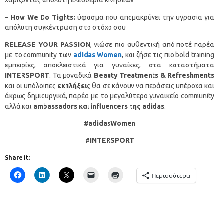
– How We Do Tights:
ύφασμα που απομακρύνει την υγρασία για
απόλυτη συγκέντρωση στο στόχο σου
RELEASE
YOUR
PASSION
, νιώσε πιο αυθεντική από ποτέ παρέα
με το community των
adidas Women
, και ζήσε τις πιο bold training
εμπειρίες, αποκλειστικά για γυναίκες, στα καταστήματα
INTERSPORT
. Τα μoναδικά
Beauty
Treatments
&
Refreshments
και οι υπόλοιπες
εκπλήξεις
θα σε κάνουν να περάσεις υπέροχα και
άκρως δημιουργικά, παρέα με το μεγαλύτερο γυναικείο community
αλλά και
ambassadors
και
influencers
της
adidas
.
#
adidasWomen
#INTERSPORT
Share it:
Περισσότερα