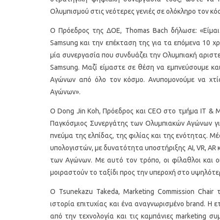
Ολυμπισμού στις νεότερες γενιές σε ολόκληρο τον κό
Ο Πρόεδρος της ΔΟΕ, Thomas Bach δήλωσε: «Είμαι 
Samsung και την επέκταση της για τα επόμενα 10 χρ
μία συνεργασία που συνδυάζει την Ολυμπιακή αριστ
Samsung. Μαζί είμαστε σε θέση να εμπνεύσουμε κα
Αγώνων από όλο τον κόσμο. Ανυπομονούμε να χτ
Αγώνων».
Οι 4 πιο λαχταριστές βελουτέ
5 γρήγορα κ
Ο Dong Jin Koh, Πρόεδρος και CEO στο τμήμα IT & M
α
σούπες για τον χειμώνα
Παγκόσμιος Συνεργάτης των Ολυμπιακών Αγώνων για
πνεύμα της ελπίδας, της φιλίας και της ενότητας. 
υπολογιστών, με δυνατότητα υποστήριξης AI, VR, AR 
των Αγώνων. Με αυτό τον τρόπο, οι φίλαθλοι και ο
μοιραστούν το ταξίδι προς την υπεροχή στο υψηλότερ
Ο Tsunekazu Takeda, Marketing Commission Chair
ιστορία επιτυχίας και ένα αναγνωρισμένο brand. Η ε
από την τεχνολογία και τις καμπάνιες marketing 