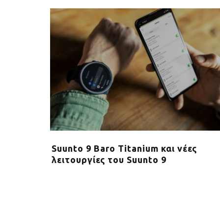
ΤΙΓΜΗ ΓΙΑ
Το βραβευμένο Suunto 7 ανακοινώνε
μια νέα και βελτιωμένη εμπειρία για
U® SQ ΑΠΟ
όλους τους αθλητές