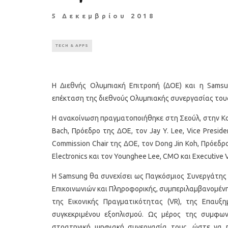
5 Δεκεμβρίου 2018
TECH & APPS
Η Διεθνής Ολυμπιακή Επιτροπή (ΔΟΕ) και η Samsun
επέκταση της διεθνούς Ολυμπιακής συνεργασίας τους
Η ανακοίνωση πραγματοποιήθηκε στη Σεούλ, στην Κο
Bach, Πρόεδρο της ΔΟΕ, τον Jay Y. Lee, Vice Presid
Commission Chair της ΔΟΕ, τον Dong Jin Koh, Πρόεδ
Electronics και τον Younghee Lee, CMO και Executive V
Η Samsung θα συνεχίσει ως Παγκόσμιος Συνεργάτη
Επικοινωνιών και Πληροφορικής, συμπεριλαμβανομέν
της Εικονικής Πραγματικότητας (VR), της Επαυξ
συγκεκριμένου εξοπλισμού. Ως μέρος της συμφω
στρατηγική ψηφιακή συνεργασία τους, ώστε να 