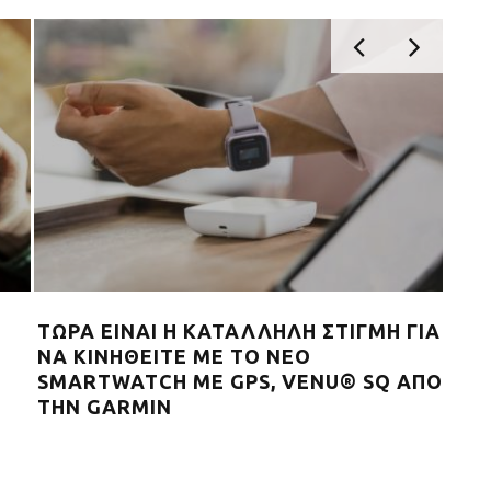
ι
Η ποδηλασία δε σταματάει ποτέ με τις
Η G
νέες ποδηλατικές συσκευές Edge® 130
ηλι
Plus και Edge 1030 Plus από τη
sma
Garmin®