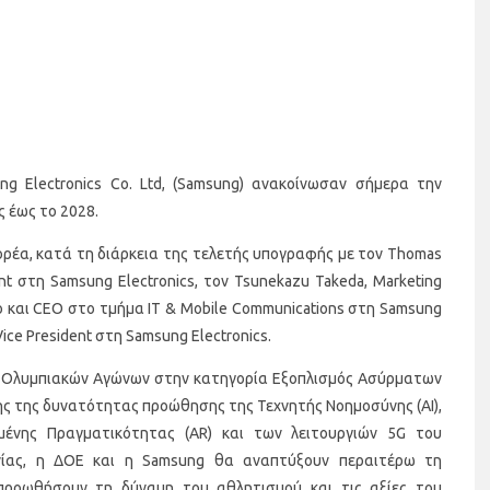
g Electronics Co. Ltd, (Samsung) ανακοίνωσαν σήμερα την
 έως το 2028.
ρέα, κατά τη διάρκεια της τελετής υπογραφής με τον Thomas
ent στη Samsung Electronics, τον Tsunekazu Takeda, Marketing
ρο και CEO στο τμήμα IT & Mobile Communications στη Samsung
ice President στη Samsung Electronics.
ς Ολυμπιακών Αγώνων στην κατηγορία Εξοπλισμός Ασύρματων
ης της δυνατότητας προώθησης της Τεχνητής Νοημοσύνης (AI),
ημένης Πραγματικότητας (AR) και των λειτουργιών 5G του
νίας, η ΔΟΕ και η Samsung θα αναπτύξουν περαιτέρω τη
προωθήσουν τη δύναμη του αθλητισμού και τις αξίες του