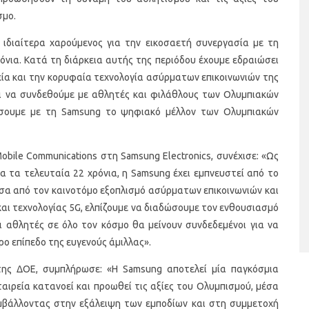
σμο.
ιδιαίτερα χαρούμενος για την εικοσαετή συνεργασία με τη
όνια. Κατά τη διάρκεια αυτής της περιόδου έχουμε εδραιώσει
εία και την κορυφαία τεχνολογία ασύρματων επικοινωνιών της
ι να συνδεθούμε με αθλητές και φιλάθλους των Ολυμπιακών
ίσουμε με τη Samsung το ψηφιακό μέλλον των Ολυμπιακών
αι υγιεινά σνακ
Banana Coconut Popsicles
obile Communications στη Samsung Electronics, συνέχισε: «Ως
 τα τελευταία 22 χρόνια, η Samsung έχει εμπνευστεί από το
Μέσα από τον καινοτόμο εξοπλισμό ασύρματων επικοινωνιών και
και τεχνολογίας 5G, ελπίζουμε να διαδώσουμε τον ενθουσιασμό
ι αθλητές σε όλο τον κόσμο θα μείνουν συνδεδεμένοι για να
ο επίπεδο της ευγενούς άμιλλας».
 της ΔΟΕ, συμπλήρωσε: «Η Samsung αποτελεί μία παγκόσμια
ταιρεία κατανοεί και προωθεί τις αξίες του Ολυμπισμού, μέσα
συμβάλλοντας στην εξάλειψη των εμποδίων και στη συμμετοχή