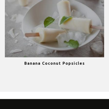
10 σούπερ θρεπτικά και υγιεινά smoothies
για το καλοκαίρι