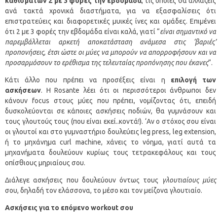
καθισμάτων 2 με 3 φορές την εβδομάδα
, τις οποίες θα αλλάζεις
ανά τακτά χρονικά διαστήματα, για να εξασφαλίσεις ότι
επιστρατεύεις και διαφορετικές μυικές ίνες και ομάδες. Επιμένει
ότι 2 με 3 φορές την εβδομάδα είναι καλά, γιατί “
είναι σημαντικό να
παρεμβάλλεται αρκετή αποκατάσταση ανάμεσα στις ‘βαριές’
προπονήσεις, έτσι ώστε οι μύες να μπορούν να απορροφήσουν και να
προσαρμόσουν το ερέθισμα της τελευταίας προπόνησης που έκανες
“.
Κάτι άλλο που πρέπει να προσέξεις είναι η
επιλογή των
ασκήσεων
. Η Rosante λέει ότι οι περισσότεροι άνθρωποι δεν
κάνουν focus στους μύες που πρέπει, νομίζοντας ότι, επειδή
δυσκολεύονται σε κάποιες ασκήσεις ποδιών, θα γυμνάσουν και
τους γλουτούς τους (που είναι εκεί..κοντά!). ‘Αν ο στόχος σου είναι
οι γλουτοί και στο γυμναστήριο δουλεύεις leg press, leg extension,
ή το μηχάνημα curl machine, χάνεις το νόημα, γιατί αυτά τα
μηχανήματα δουλεύουν κυρίως τους τετρακεφάλους και τους
οπίσθιους μηριαίους σου.
Διάλεγε ασκήσεις που δουλεύουν όντως τους
γλουτιαίους μύες
σου, δηλαδή τον ελάσσονα, το μέσο και τον μείζονα γλουτιαίο.
Ασκήσεις για το επόμενο workout σου