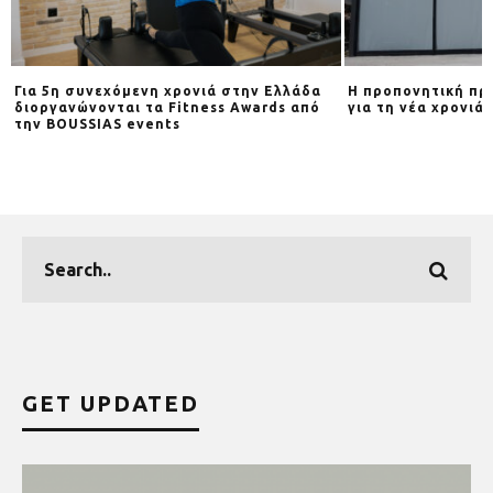
Η προπονητική προετοιμασία Running
RUNAWAY στην Κηφ
για τη νέα χρονιά ξεκινάει στο RUNAWAY
σου «διέξοδος» γι
μόνο)
GET UPDATED