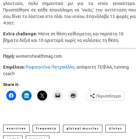
γλουτιαίο, πολύ σημαντικό μυ για τα ισχία γενικότερα.
Προσπάθησε σε κάθε επανάληψη να ‘νικάς’ την αντίσταση που
σου δίνει το λάστιχο στο πλάι του ισχίου. Επανάλαβε 15 φορές για
4 σετ.
Extra challenge:
Μείνε σε θέση καθίσματος και περπάτα 10
βήματα δεξιά και 10 αριστερά χωρίς να χαλάσεις τη θέση.
Πηγή:
womenshealthmag.com
Επιμέλεια:
Ραφαηντίνα Πατρικέλλη
, απόφοιτη ΤΕΦΑΑ, running
coach
Share it:
Περισσότερα
exercises
frequency
gluteal muscles
Glutes