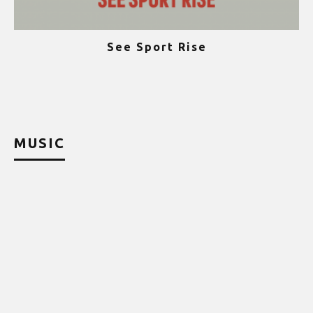
See Sport Rise
ψ
MUSIC