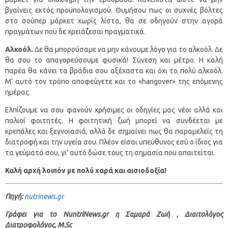
βγαίνεις εκτός προϋπολογισμού. Θυμήσου πως οι συχνές βόλτες
στο σούπερ μάρκετ χωρίς λίστα, θα σε οδηγούν στην αγορά
πραγμάτων που δε χρειάζεσαι πραγματικά.
Αλκοόλ.
Δε θα μπορούσαμε να μην κάνουμε λόγο για το αλκοόλ. Δε
θα σου το απαγορεύσουμε φυσικά! Σύνεση και μέτρο. Η καλή
παρέα θα κάνει τα βράδια σου αξέχαστα και όχι το πολύ αλκοόλ.
Μ’ αυτό τον τρόπο αποφεύγετε και το «hangover» της επόμενης
ημέρας.
Ελπίζουμε να σου φανούν χρήσιμες οι οδηγίες μας νέοι αλλά και
παλιοί φοιτητές. Η φοιτητική ζωή μπορεί να συνδέεται με
κρεπάλες και ξεγνοιασιά, αλλά δε σημαίνει πως θα παραμελείς τη
διατροφή και την υγεία σου. Πλέον είσαι υπεύθυνος εσύ ο ίδιος για
τα γεύματά σου, γι’ αυτό δώσε τους τη σημασία που απαιτείται.
Καλή αρχή λοιπόν με πολύ χαρά και αισιοδοξία!
Πηγή:
nutrinews.gr
Γράφει για το ΝuntriNews.gr
η Σαμαρά Ζωή , Διαιτολόγος
Διατροφολόγος, M.Sc