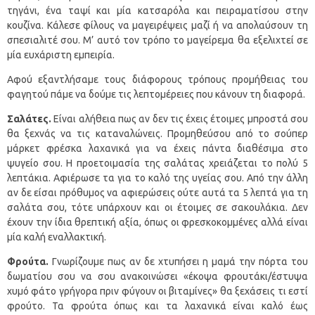
τηγάνι, ένα ταψί και μία κατσαρόλα και πειραματίσου στην
κουζίνα. Κάλεσε φίλους να μαγειρέψεις μαζί ή να απολαύσουν τη
σπεσιαλιτέ σου. Μ’ αυτό τον τρόπο το μαγείρεμα θα εξελιχτεί σε
μία ευχάριστη εμπειρία.
Αφού εξαντλήσαμε τους διάφορους τρόπους προμήθειας του
φαγητού πάμε να δούμε τις λεπτομέρειες που κάνουν τη διαφορά.
Σαλάτες.
Είναι αλήθεια πως αν δεν τις έχεις έτοιμες μπροστά σου
θα ξεχνάς να τις καταναλώνεις. Προμηθεύσου από το σούπερ
μάρκετ φρέσκα λαχανικά για να έχεις πάντα διαθέσιμα στο
ψυγείο σου. Η προετοιμασία της σαλάτας χρειάζεται το πολύ 5
λεπτάκια. Αφιέρωσε τα για το καλό της υγείας σου. Από την άλλη
αν δε είσαι πρόθυμος να αφιερώσεις ούτε αυτά τα 5 λεπτά για τη
σαλάτα σου, τότε υπάρχουν και οι έτοιμες σε σακουλάκια. Δεν
έχουν την ίδια θρεπτική αξία, όπως οι φρεσκοκομμένες αλλά είναι
μία καλή εναλλακτική.
Φρούτα.
Γνωρίζουμε πως αν δε χτυπήσει η μαμά την πόρτα του
δωματίου σου να σου ανακοινώσει «έκοψα φρουτάκι/έστυψα
χυμό φάτο γρήγορα πριν φύγουν οι βιταμίνες» θα ξεχάσεις τι εστί
φρούτο. Τα φρούτα όπως και τα λαχανικά είναι καλό έως