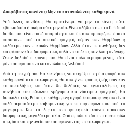
Απαράβατος κανόνας: Μην το καταναλώνεις καθημερινά.
Υπό άλλες συνθήκες θα προτείναμε να μην το κάνεις ούτε
εβδομαδιαία ή ακόμα ούτε μηνιαία. Είναι αλήθεια πως το fast food
δε θα σου είναι ποτέ απαραίτητο και δε σου προσφέρει τίποτα
παραπάνω από το σπιτικό φαγητό, πέραν των θερμίδων ή
καλύτερα των… κακών θερμίδων. Αλλά όταν οι συνθήκες δεν
επιτρέπουν κάτι διαφορετικό, απλά να το έχεις σαν λύση ανάγκης.
Όταν δηλαδή ο χρόνος σου θα είναι πολύ περιορισμένος, τότε
μόνο αποφάσισε να καταναλώσεις fast food.
Από τη στιγμή που θα ξεκινήσεις να στηρίζεις τη διατροφή σου
καθημερινά στα ταχυφαγεία, θα σου γίνει τρόπος ζωής πριν καν
το καταλάβεις και όταν θα θελήσεις να εγκαταλείψεις τη
συνήθεια του εύκολου, γρήγορου και νόστιμου φαγητού, θα
δυσκολευτείς. Επίσης, η καθημερινή αγορά έτοιμου φαγητού είναι
πολύ περισσότερο επιβαρυντική για το πορτοφόλι σου από το
μαγείρεμα. Και τα λεφτά στα φοιτητικά χρόνια αποκτούν
διαφορετική, μεγαλύτερη αξία. Οπότε, σώσε τόσο το πορτοφόλι
σου, όσο και την υγεία σου αποφεύγοντας τα ταχυφαγεία..