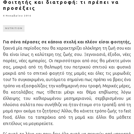
Φοιτητής και διατροφή: τι πρέπει να
προσέξεις
4 Νοεμβρίου 2016
NUTRITION
Για σένα πέρασες σε κάποια σχολή και πλέον είσαι φοιτητής,
ξεκινά μία περίοδος που θα χαρακτηρίζει ολόκληρη τη ζωή σου και
θα είναι ίσως η καλύτερη της ζωής σου. Ξεγνοιασιά, έξοδοι, νέες
παρέες, νέες εμπειρίες. Οι περισσότεροι από σας θα μένετε μόνοι
σας, μακριά από τη θαλπωρή του πατρικού σπιτιού και φυσικά
μακριά από το σπιτικό φαγητό της μαμάς και όλες τις μυρωδιές
του! Το συγκεκριμένο, αυτόματα σημαίνει πως πρέπει να βρεις ένα
τρόπο να εξασφαλίζεις την καθημερινή σου τροφή. Μερικές μέρες,
θα καταλάβεις πως τίθεται μέχρι και θέμα επιβίωσης λόγω
έλλειψης του καθιερωμένου μεσημεριανού, σερβιρισμένου με
πλούσια σαλάτα που συνήθιζε να ήταν έτοιμο στο τραπέζι από τη
μαμά πριν ακόμα το ζητήσεις! Άλλοι, θα κάνετε τρόπο ζωής το fast
food, άλλοι τα ταπεράκια από τη μαμά και άλλοι θα μάθετε
επιτέλους να μαγειρεύετε.
Γι’ αυτό το λόγο και πριν δεις όλα αυτά να περνούν από μπροστά