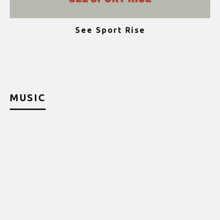
See Sport Rise
ψ
MUSIC