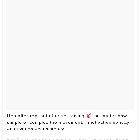
Rep after rep, set after set..giving
, no matter how
simple or complex the movement. #motivationmonday
#motivation #consistency
Ένα βίντεο που δημοσίευσε ο χρήστης Elisabeth Funmilayo Akinwale (@eakinwale) στις