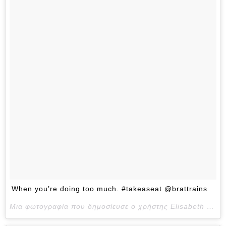
When you’re doing too much. #takeaseat @brattrains
Μια φωτογραφία που δημοσίευσε ο χρήστης Elisabeth Funmilayo Akinwale (@eakinwale) στις