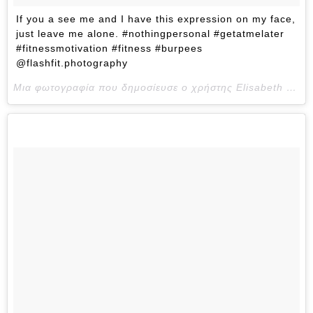
If you a see me and I have this expression on my face,
just leave me alone. #nothingpersonal #getatmelater
#fitnessmotivation #fitness #burpees
@flashfit.photography
Μια φωτογραφία που δημοσίευσε ο χρήστης Elisabeth Funmilayo Akinwale (@eakinwale) στις