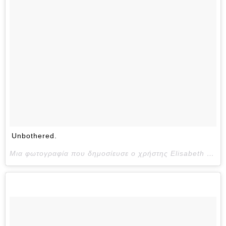
Unbothered.
Μια φωτογραφία που δημοσίευσε ο χρήστης Elisabeth Funmilayo Akinwale (@eakinwale) στις