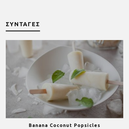
ΣΥΝΤΑΓΕΣ
Banana Coconut Popsicles
1