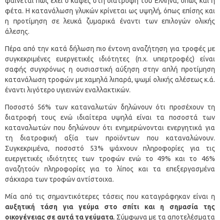
φαίνεται πως έχει ο καφές στη διατροφή του Έλληνα, όπως και η
φέτα. Η κατανάλωση γλυκών κρίνεται ως υψηλή, όπως επίσης και
η προτίμηση σε λευκά ζυμαρικά έναντι των επιλογών ολικής
άλεσης.
Πέρα από την κατά δήλωση πιο έντονη αναζήτηση για τροφές με
συγκεκριμένες ευεργετικές ιδιότητες (π.χ. υπερτροφές) είναι
σαφής συγχρόνως η ουσιαστική αύξηση στην απλή προτίμηση
κατανάλωση τροφών με χαμηλά λιπαρά, ψωμί ολικής αλέσεως κ.ά.
έναντι λιγότερο υγιεινών εναλλακτικών.
Ποσοστό 56% των καταναλωτών δηλώνουν ότι προσέχουν τη
διατροφή τους ενώ ιδιαίτερα υψηλά είναι τα ποσοστά των
καταναλωτών που δηλώνουν ότι ενημερώνονται ενεργητικά για
τη διατροφική αξία των προϊόντων που καταναλώνουν.
Συγκεκριμένα, ποσοστό 53% ψάχνουν πληροφορίες για τις
ευεργετικές ιδιότητες των τροφών ενώ το 49% και το 46%
αναζητούν πληροφορίες για το λίπος και τα επεξεργασμένα
σάκχαρα των τροφών αντίστοιχα.
Μία από τις σημαντικότερες τάσεις που καταγράφηκαν είναι η
αυξητική τάση για γεύμα στο σπίτι και η σημασία της
οικογένειας σε αυτά τα γεύματα
. Σύμφωνα με τα αποτελέσματα