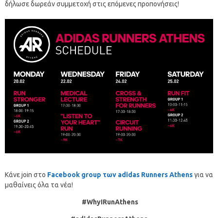
δήλωσε δωρεάν συμμετοχή στις επόμενες προπονήσεις!
Κάνε join στο
Facebook group των adidas Runners Athens
για να
μαθαίνεις όλα τα νέα!
#
WhyIRunAthens