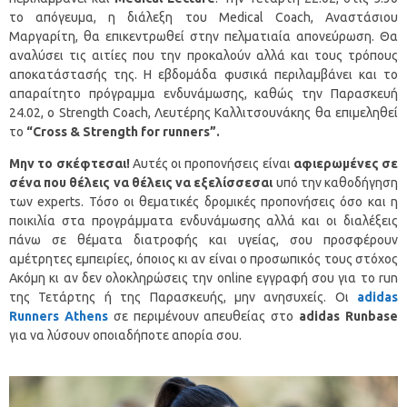
το απόγευμα, η διάλεξη του Medical Coach, Αναστάσιου
Μαργαρίτη, θα επικεντρωθεί στην πελματιαία απονεύρωση. Θα
αναλύσει τις αιτίες που την προκαλούν αλλά και τους τρόπους
αποκατάστασής της. Η εβδομάδα φυσικά περιλαμβάνει και το
απαραίτητο πρόγραμμα ενδυνάμωσης, καθώς την Παρασκευή
24.02, ο Strength Coach, Λευτέρης Καλλιτσουνάκης θα επιμεληθεί
το
“Cross & Strength for runners”.
Μην το σκέφτεσαι!
Αυτές οι προπονήσεις είναι
αφιερωμένες σε
σένα
που θέλεις να θέλεις να εξελίσσεσαι
υπό την καθοδήγηση
των experts. Τόσο οι θεματικές δρομικές προπονήσεις όσο και η
ποικιλία στα προγράμματα ενδυνάμωσης αλλά και οι διαλέξεις
πάνω σε θέματα διατροφής και υγείας, σου προσφέρουν
αμέτρητες εμπειρίες, όποιος κι αν είναι ο προσωπικός τους στόχος
Ακόμη κι αν δεν ολοκληρώσεις την online εγγραφή σου για το run
της Τετάρτης ή της Παρασκευής, μην ανησυχείς. Οι
adidas
Runners
Athens
σε περιμένουν απευθείας στο
adidas
Runbase
για να λύσουν οποιαδήποτε απορία σου.