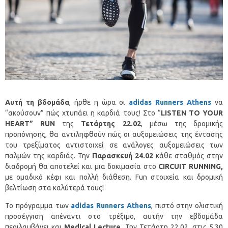
Αυτή τη βδομάδα
, ήρθε η ώρα οι
adidas
Runners
Athens
να
“ακούσουν” πώς χτυπάει η καρδιά τους! Στο “
LISTEN
TO
YOUR
HEART
”
RUN
της
Τετάρτης 22.02
, μέσω της δρομικής
προπόνησης, θα αντιληφθούν πώς οι αυξομειώσεις της έντασης
του τρεξίματος αντιστοιχεί σε ανάλογες αυξομειώσεις των
παλμών της καρδιάς. Την
Παρασκευή 24.02
κάθε σταθμός στην
διαδρομή θα αποτελεί και μια δοκιμασία στο
CIRCUIT
RUNNING
,
με ομαδικό κέφι και πολλή διάθεση. Fun στοιχεία και δρομική
βελτίωση στα καλύτερά τους!
Το πρόγραμμα των
adidas
Runners
Athens
, πιστό στην ολιστική
προσέγγιση απέναντι στο τρέξιμο, αυτήν την εβδομάδα
περιλαμβάνει και
Medical
Lecture
. Την Τετάρτη 22.02, στις 5.30