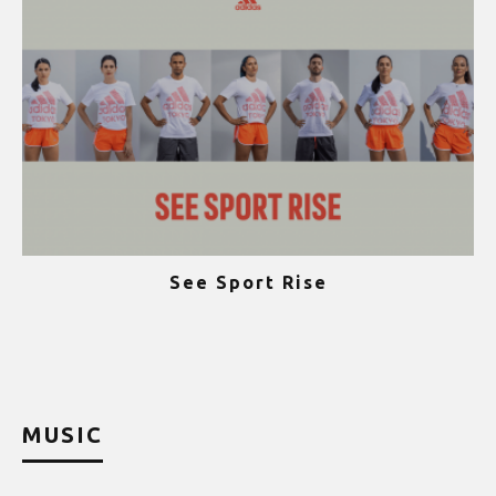
See Sport Rise
ψ
MUSIC