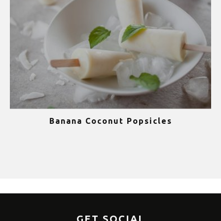
Banana Coconut Popsicles
1
GET SOCIAL