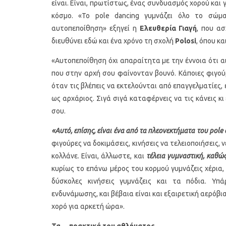
είναι. Είναι, πρωτίστως, ένας συνδυασμός χορού και
κόσμο. «Το pole dancing γυμνάζει όλο το σώμα
αυτοπεποίθηση» εξηγεί η
Ελευθερία Γιαγή
, που ασ
διευθύνει εδώ και ένα χρόνο τη σχολή
Polosi
, όπου κα
«Αυτοπεποίθηση όχι απαραίτητα με την έννοια ότι α
που στην αρχή σου φαίνονταν βουνό. Κάποιες φιγούρ
όταν τις βλέπεις να εκτελούνται από επαγγελματίες,
ως αρχάριος. Σιγά σιγά καταφέρνεις να τις κάνεις κ
Υγιεινό κέικ λεμονιού με
Οι 4 πιο λαχ
σου.
παπαρουνόσπορο και μύρτιλα
σούπες γι
«Αυτό, επίσης, είναι ένα από τα πλεονεκτήματα του pole
φιγούρες να δοκιμάσεις, κινήσεις να τελειοποιήσεις, ν
κολλάνε. Είναι, άλλωστε, και
τέλεια γυμναστική, καθώ
κυρίως το επάνω μέρος του κορμού γυμνάζεις χέρια, 
δύσκολες κινήσεις γυμνάζεις και τα πόδια. Υπά
ενδυνάμωσης, και βέβαια είναι και εξαιρετική αερόβ
χορό για αρκετή ώρα».
Τα… πρακτικά του αθλήματος