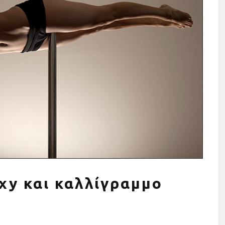
ησης σε όργανα
Τρέχουμε όλοι για όλους: Η
ια το σπίτι (+τι
Stoiximan Wheels Of Chang
οσέξεις)
στέλνει ένα ηχηρό μήνυμα γ
την ισότητα για δεύτερη
χρονιά στον 13o
exy και καλλίγραμμο
Ημιμαραθώνιο της Αθήνας