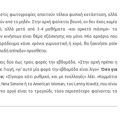
 στις φωτογραφίες απαιτούν τέλεια φυσική κατάσταση, αλλά
ούν από το μηδέν. Στην αρχή φαίνεται βουνό, αν δεν έχεις καμία
ό, αλλά μετά από 3-4 μαθήματα –και αρκετό πιάσιμο– τα
ν κινήσεων είναι θέμα εξάσκησης και μόνο. Μία αρχάρια που
αράδειγμα κάνει χρόνια γυμναστική ή χορό, θα ξεκινήσει pole
ηλαδή επίπεδο» προσθέτει.
εις δύο έως τρεις φορές την εβδομάδα. «Στην αρχή πρέπει η
. Γιαγή, «γι’ αυτό μία φορά την εβδομάδα είναι λίγο».
Όσο για
υ;
«Σίγουρα κάτι ρυθμικό, και με εναλλαγές» λέει. «Κομμάτια
ης Nina Simone ή το American Woman, του Lenny Kravitz, που είναι
 πιο αργό είναι το τραγούδι, τόσο περισσότερο φαίνονται τα