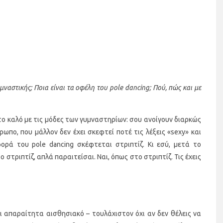
υμναστικής; Ποια είναι τα οφέλη του pole dancing; Πού, πώς και με
ι το καλό με τις μόδες των γυμναστηρίων: σου ανοίγουν διαρκώς
ωπο, που μάλλον δεν έχει σκεφτεί ποτέ τις λέξεις «sexy» και
ρά του pole dancing σκέφτεται στριπτίζ. Κι εσύ, μετά το
ο στριπτίζ, απλά παραιτείσαι. Ναι, όπως στο στριπτίζ. Τις έχεις
αι απαραίτητα αισθησιακό – τουλάχιστον όχι αν δεν θέλεις να