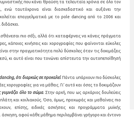
 γυμναστικής που κάνει θραύση τα τελευταία χρόνια σε όλο τον
, ενώ ταυτόχρονα είναι διασκεδαστικό και αυξάνει την
χολείται επαγγελματικά με το pole dancing από το 2006 και
ι διδάσκει.
ισθάνεσαι πιο σέξι, αλλά ότι καταφέρνεις να κάνεις πράγματα
ες, κάποιες κινήσεις και χορογραφίες που φαίνονται εύκολες
 είναι στην πραγματικότητα πολύ δύσκολες όταν τις δοκιμάζεις
ι εσύ, κι αυτό είναι που τονώνει απίστευτα την αυτοπεποίθησή
ταριστές βελουτέ
5 γρήγορα και υγιεινά σνακ
α τον χειμώνα
 dancing, ότι διαρκώς σε προκαλεί
. Πάντα υπάρχουν πιο δύσκολες
έες χορογραφίες για να μάθεις. Γι’ αυτό και όσες το δοκιμάζουν
ς γυμνάζει όλο το σώμα
. Στην αρχή, που ως αρχάριος δουλεύεις
πλάτη και κοιλιακούς. Όσο, όμως, προχωράς και μαθαίνεις πιο
ρχουν, επίσης, ειδικές ασκήσεις και προγράμματα μυϊκής
ια άσκηση, αφού κάθε μάθημα περιλαμβάνει γρήγορο και έντονο