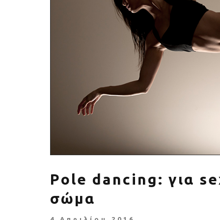
Πέθανε ο «πατέρας του
Αύξηση ζήτ
αιώνα», Dick Hoyt που έτρεχε
γυμναστικής γ
με τον ανάπηρο γιο του
να πρ
Pole dancing: για s
σώμα
4 Απριλίου 2016