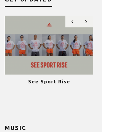
See Sport Rise
Πραγματοποι
e
επιτυχία 
ια
Fitness C
MUSIC