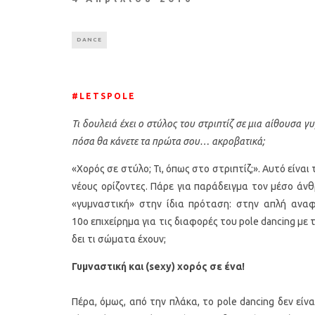
DANCE
#LETSPOLE
Τι δουλειά έχει ο στύλος του στριπτίζ σε μια αίθουσα γ
πόσα θα κάνετε τα πρώτα σου… ακροβατικά;
«Χορός σε στύλο; Τι, όπως στο στριπτίζ;». Αυτό είνα
νέους ορίζοντες. Πάρε για παράδειγμα τον μέσο άνθρ
«γυμναστική» στην ίδια πρόταση: στην απλή αναφο
10ο επιχείρημα για τις διαφορές του pole dancing με τ
δει τι σώματα έχουν;
Γυμναστική και (sexy) χορός σε ένα!
Πέρα, όμως, από την πλάκα, το pole dancing δεν είν