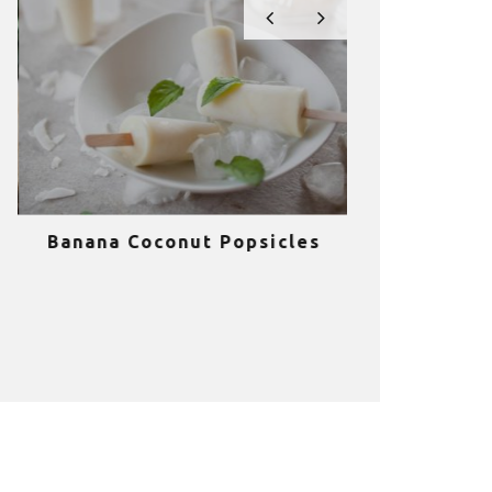
Banana Coconut Popsicles
10 σούπερ
υγιεινά sm
κα