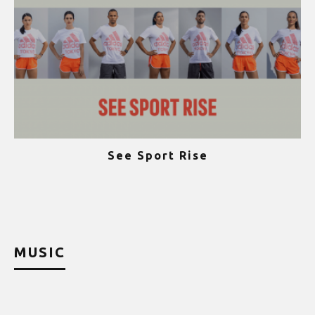
See Sport Rise
ψ
MUSIC